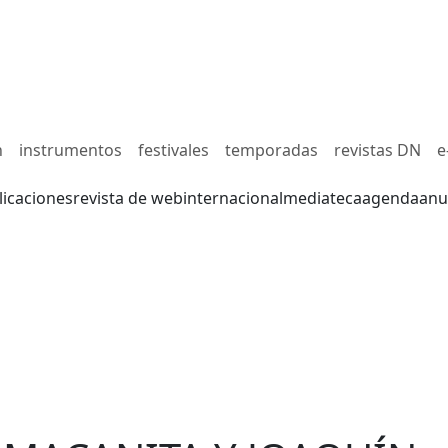
n
instrumentos
festivales
temporadas
revistas DN
e
licaciones
revista de web
internacional
mediateca
agenda
anu