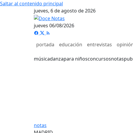
Saltar al contenido principal
jueves, 6 de agosto de 2026
jueves 06/08/2026
portada
educación
entrevistas
opinió
música
danza
para niños
concursos
notas
pub
notas
MADRID