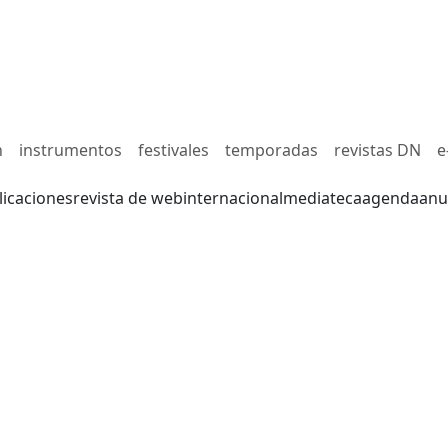
n
instrumentos
festivales
temporadas
revistas DN
e
licaciones
revista de web
internacional
mediateca
agenda
anu