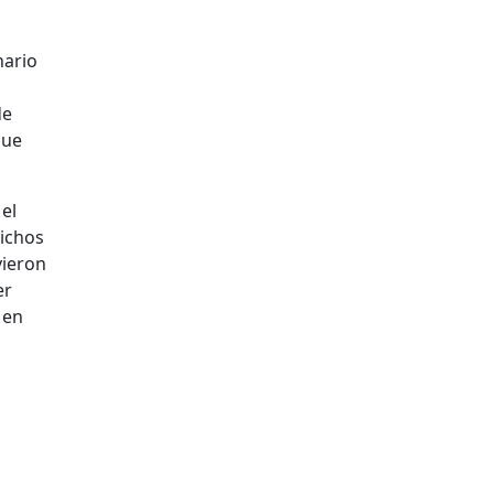
nario
de
que
el
Dichos
vieron
er
 en