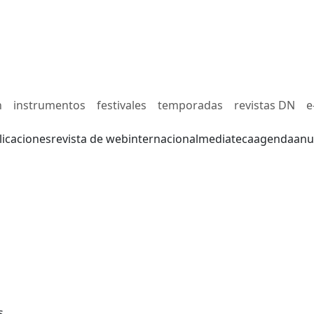
n
instrumentos
festivales
temporadas
revistas DN
e
licaciones
revista de web
internacional
mediateca
agenda
anu
s