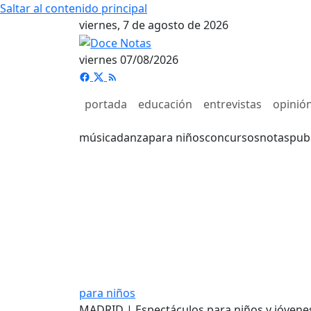
Saltar al contenido principal
viernes, 7 de agosto de 2026
viernes 07/08/2026
portada
educación
entrevistas
opinió
música
danza
para niños
concursos
notas
pub
para niños
MADRID | Espectáculos para niños y jóvene