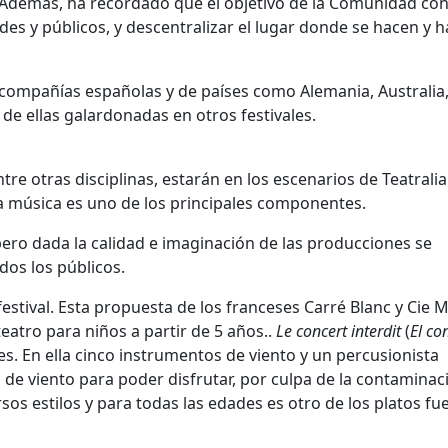
. Además, ha recordado que el objetivo de la Comunidad con
dades y públicos, y descentralizar el lugar donde se hacen y 
 compañías españolas y de países como Alemania, Australia
de ellas galardonadas en otros festivales.
entre otras disciplinas, estarán en los escenarios de Teatrali
a música es uno de los principales componentes.
pero dada la calidad e imaginación de las producciones se
dos los públicos.
 festival. Esta propuesta de los franceses Carré Blanc y Cie 
teatro para niños a partir de 5 años..
Le concert interdit
(
El co
es. En ella cinco instrumentos de viento y un percusionista
 de viento para poder disfrutar, por culpa de la contaminac
rsos estilos y para todas las edades es otro de los platos fu