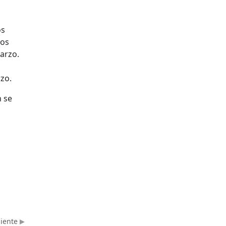
os
los
marzo.
l
zo.
n se
uiente