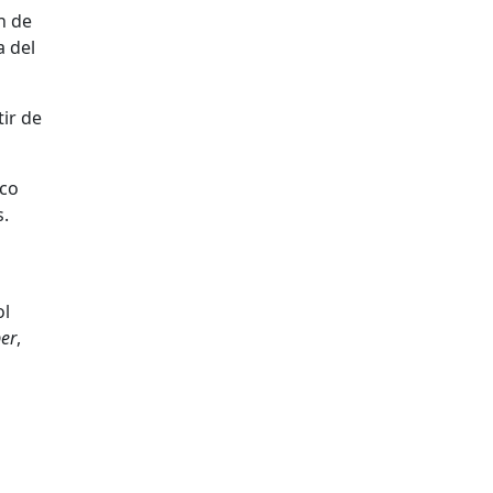
n de
a del
tir de
ico
s.
ol
per
,