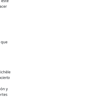
 este
hacer
,
a que
Michèle
ncierto
ión y
ertes