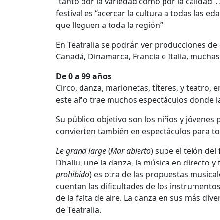
“tanto por la variedad como por la calidad”
festival es “acercar la cultura a todas las e
que lleguen a toda la región”
En Teatralia se podrán ver producciones de
Canadá, Dinamarca, Francia e Italia, muchas 
De 0 a 99 años
Circo, danza, marionetas, títeres, y teatro, 
este año trae muchos espectáculos donde l
Su público objetivo son los niños y jóvenes 
convierten también en espectáculos para to
Le grand large
(
Mar abierto
) sube el telón del
Dhallu, une la danza, la música en directo y 
prohibido
) es otra de las propuestas musical
cuentan las dificultades de los instrumentos
de la falta de aire. La danza en sus más dive
de Teatralia.