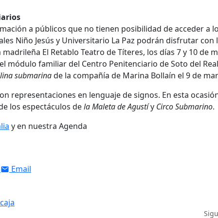
iarios
amación a públicos que no tienen posibilidad de acceder a l
tales Niño Jesús y Universitario La Paz podrán disfrutar con 
 madrileña El Retablo Teatro de Títeres, los días 7 y 10 de 
 módulo familiar del Centro Penitenciario de Soto del Rea
llina submarina
de la compañía de Marina Bollaín el 9 de mar
 con representaciones en lenguaje de signos. En esta ocasió
de los espectáculos de
la Maleta de Agustí
y
Circo Submarino
.
lia
y en nuestra Agenda
Email
caja
Sig