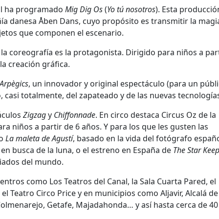
ival ha programado
Mig Dig Os
(
Yo tú nosotros
). Esta producció
ía danesa Åben Dans, cuyo propósito es transmitir la magi
jetos que componen el escenario.
 la coreografía es la protagonista. Dirigido para niños a par
la creación gráfica.
Arpègics
, un innovador y original espectáculo (para un públ
, casi totalmente, del zapateado y de las nuevas tecnología
táculos
Zigzag
y
Chiffonnade
. En circo destaca Circus Oz de la
 niños a partir de 6 años. Y para los que les gusten las
mo
La maleta de Agustí
, basado en la vida del fotógrafo españ
e en busca de la luna, o el estreno en España de
The Star Kee
iados del mundo.
ntros como Los Teatros del Canal, la Sala Cuarta Pared, el
 el Teatro Circo Price y en municipios como Aljavir, Alcalá de
Colmenarejo, Getafe, Majadahonda… y así hasta cerca de 40