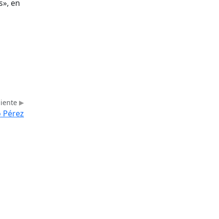
s», en
uiente
o Pérez