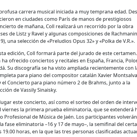
 profusa carrera musical iniciada a muy temprana edad. De
ecieron en ciudades como París de manos de prestigiosos
cierto de mañana, Coll realizará un recorrido por la obra
lses de Listz y Ravel y algunas composiciones de Rachmanin
9), una selección de «Preludios Opus 32» y «Polka de V.R.».
ta edición, Coll formará parte del jurado de este certamen.
 ha ofrecido conciertos y recitales en España, Francia, Polo
á. Su discografía se ha visto ampliada recientemente con l
ompleta para piano del compositor catalán Xavier Montsalva
 el Concierto para piano número 2 de Brahms, junto a la
ción de Vassily Sinaisky.
lugar este concierto, así como el sorteo del orden de inter
del viernes la primera prueba eliminatoria, que se extenderá 
o Profesional de Música de Jaén. Los participantes volverán
a fase eliminatoria –16 y 17 de mayo–, la semifinal del cer
las 19.00 horas, en la que las tres personas clasificadas actu