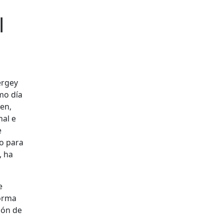
l
ergey
mo día
en,
nal e
e
do para
, ha
e
forma
ión de