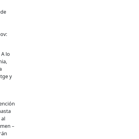
sde
ov:
 A lo
nia,
a
tge y
vención
hasta
 al
tamen –
arán