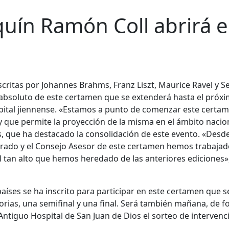
quín Ramón Coll abrirá e
scritas por Johannes Brahms, Franz Liszt, Maurice Ravel y S
 absoluto de este certamen que se extenderá hasta el próxi
capital jiennense. «Estamos a punto de comenzar este certam
 y que permite la proyección de la misma en el ámbito nacio
s, que ha destacado la consolidación de este evento. «Desd
jurado y el Consejo Asesor de este certamen hemos trabaja
l tan alto que hemos heredado de las anteriores ediciones»
aíses se ha inscrito para participar en este certamen que s
torias, una semifinal y una final. Será también mañana, de 
 Antiguo Hospital de San Juan de Dios el sorteo de intervenc