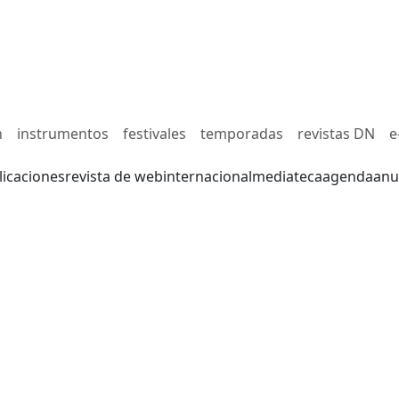
n
instrumentos
festivales
temporadas
revistas DN
e
licaciones
revista de web
internacional
mediateca
agenda
anu