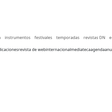
n
instrumentos
festivales
temporadas
revistas DN
e
licaciones
revista de web
internacional
mediateca
agenda
anu