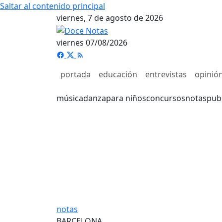
Saltar al contenido principal
viernes, 7 de agosto de 2026
viernes 07/08/2026
portada
educación
entrevistas
opinió
música
danza
para niños
concursos
notas
pub
notas
BARCELONA