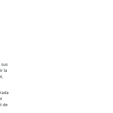
r sus
r la
l,
orada
el
t de