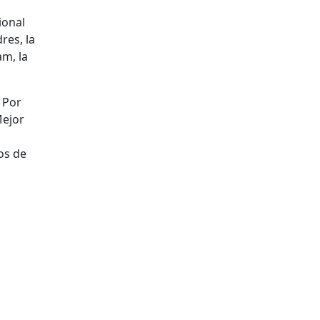
ional
res, la
m, la
 Por
Mejor
os de