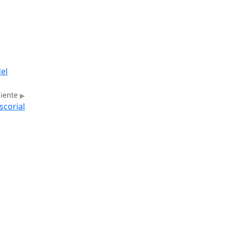
el
uiente
scorial