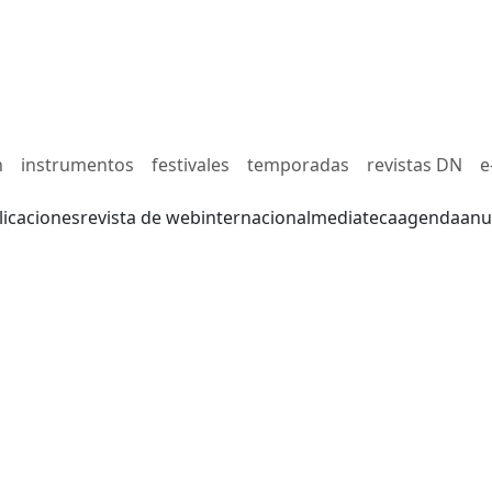
n
instrumentos
festivales
temporadas
revistas DN
e
licaciones
revista de web
internacional
mediateca
agenda
anu