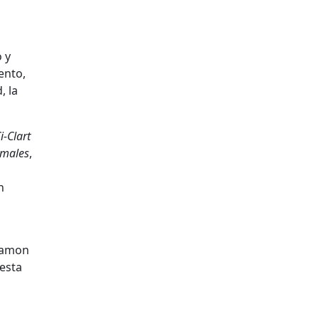
 y
ento,
, la
i-Clart
imales
,
n
Ramon
resta