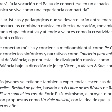
erá, “a la vocación del Palau de convertirse en un espacio
música se viva como una experiencia compartida”.
 artísticas y pedagógicas que se desarrollarán entre enero
espectáculos combinan música en directo, narración, movimi
 cada etapa educativa y atiende a valores como la creatividad
iento crítico.
que conectan música y conciencia medioambiental, como
Re-C
); conciertos sinfónicos y narrativos como
Concierto para an
pal de València; o propuestas de divulgación musical como
alència bajo la dirección de Josep Vicent, y
Mozart & Son
, co
ás jóvenes se extiende también a experiencias escénicas de
elles. Bestiari de poder
, basado en
El Llibre de les Bèsties
de 
El son sona al teu cos
, de Enric Pizà. Asimismo, el proyecto p
a con propuestas como
Un viaje musical
, con la idea de que la
eros años.