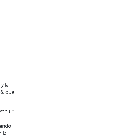
o
y la
26, que
.
stituir
iendo
 la