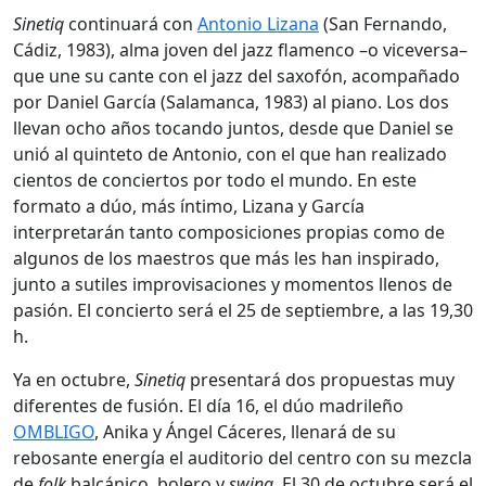
Sinetiq
continuará con
Antonio Lizana
(San Fernando,
Cádiz, 1983), alma joven del jazz flamenco –o viceversa–
que une su cante con el jazz del saxofón, acompañado
por Daniel García (Salamanca, 1983) al piano. Los dos
llevan ocho años tocando juntos, desde que Daniel se
unió al quinteto de Antonio, con el que han realizado
cientos de conciertos por todo el mundo. En este
formato a dúo, más íntimo, Lizana y García
interpretarán tanto composiciones propias como de
algunos de los maestros que más les han inspirado,
junto a sutiles improvisaciones y momentos llenos de
pasión. El concierto será el 25 de septiembre, a las 19,30
h.
Ya en octubre,
Sinetiq
presentará dos propuestas muy
diferentes de fusión. El día 16, el dúo madrileño
OMBLIGO
, Anika y Ángel Cáceres, llenará de su
rebosante energía el auditorio del centro con su mezcla
de
folk
balcánico, bolero y
swing
. El 30 de octubre será el