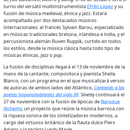
turno del versátil multiinstrumentista
Efrén López
y su
fusión de música medieval, étnica y jazz. Estará
acompañado por dos destacados músicos
internacionales: el francés Sylvain Barou, especializado
en músicas tradicionales bretona, irlandesa e india, y el
percusionista alemán Ruven Ruppik, curtido en todos
los estilos, desde la música clásica hasta todo tipo de
músicas étnicas,
jazz
o
pop
.
La fusión de disciplinas llegará el 13 de noviembre de la
mano de la cantante, compositora y pianista Sheila
Blanco, con un programa en el que musicalizará versos
de autoras de ambos lados del Atlántico,
Cantando a las
poetas hispanohablantes del siglo XX
.
Sinetiq
continuará el
27 de noviembre con la fusión de épocas de
Baroque
Alchemy
, un proyecto que reúne la música barroca con
la riqueza sonora de los sintetizadores modernos, a
cargo del virtuoso británico de la flauta dulce Piers
Adams y la teclista Lyndy Mayle.