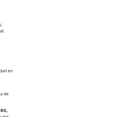
s,
al,
idad en
ra de
RG,
o del