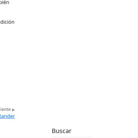
bién
dición
uiente
ntander
Buscar