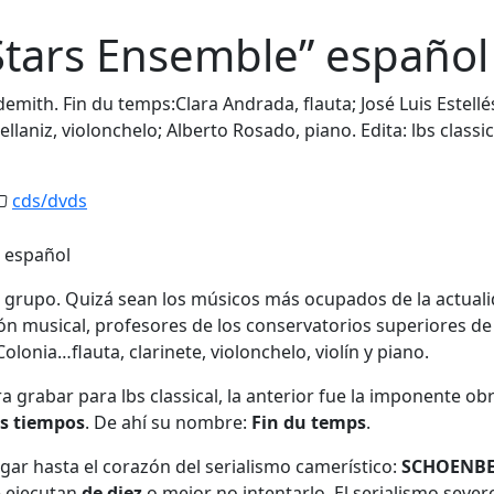
 Stars Ensemble” español
ith. Fin du temps:Clara Andrada, flauta; José Luis Estellé
pellaniz, violonchelo; Alberto Rosado, piano. Edita: lbs classic
cds/dvds
 grupo. Quizá sean los músicos más ocupados de la actual
ón musical, profesores de los conservatorios superiores de
onia…flauta, clarinete, violonchelo, violín y piano.
grabar para lbs classical, la anterior fue la imponente ob
os tiempos
. De ahí su nombre:
Fin du temps
.
gar hasta el corazón del serialismo camerístico:
SCHOENBE
e ejecutan
de diez
o mejor no intentarlo. El serialismo sever