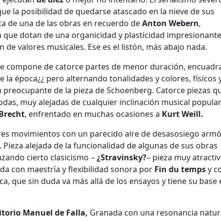
 que la posibilidad de quedarse atascado en la nieve de sus
ata de una de las obras en recuerdo de
Anton Webern
,
a que dotan de una organicidad y plasticidad impresionan
n de valores musicales. Ese es el listón, más abajo nada.
e compone de catorce partes de menor duración, encuadr
 la época¿¿ pero alternando tonalidades y colores, físicos 
ón preocupante de la pieza de Schoenberg. Catorce piezas q
odas, muy alejadas de cualquier inclinación musical popul
 Brecht
, enfrentado en muchas ocasiones a
Kurt Weill.
tres movimientos con un parecido aire de desasosiego arm
na. Pieza alejada de la funcionalidad de algunas de sus obras
azando cierto clasicismo –
¿Stravinsky?
– pieza muy atractiv
a con maestría y flexibilidad sonora por
Fin du temps
y c
a, que sin duda va más allá de los ensayos y tiene su base 
torio Manuel de Falla,
Granada con una resonancia natur