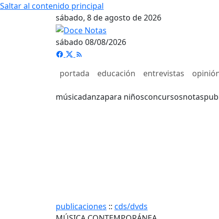
Saltar al contenido principal
sábado, 8 de agosto de 2026
sábado 08/08/2026
portada
educación
entrevistas
opinió
música
danza
para niños
concursos
notas
pub
publicaciones
::
cds/dvds
MÚSICA CONTEMPORÁNEA