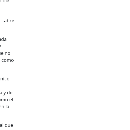
te…abre
ada
y
ue no
ar como
ónico
a y de
omo el
en la
al que