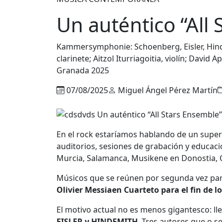
Un auténtico “All
Kammersymphonie: Schoenberg, Eisler, Hindem
clarinete; Aitzol Iturriagoitia, violín; David A
Granada 2025
07/08/2025
Miguel Ángel Pérez Martín
En el rock estaríamos hablando de un super
auditorios, sesiones de grabación y educaci
Murcia, Salamanca, Musikene en Donostia, Col
Músicos que se reúnen por segunda vez para 
Olivier Messiaen Cuarteto para el fin de l
El motivo actual no es menos gigantesco: lle
EISLER y HINDEMITH
. Tres autores que o s