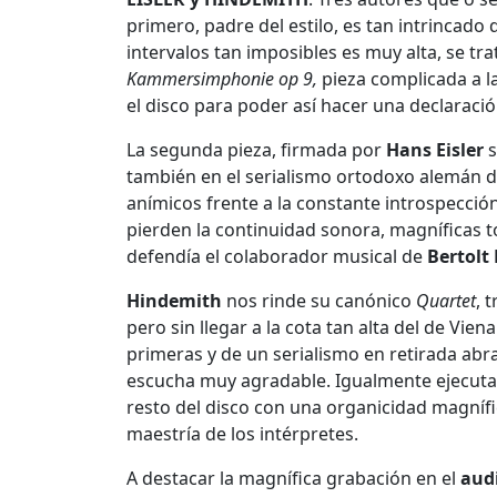
primero, padre del estilo, es tan intrincado
intervalos tan imposibles es muy alta, se tr
Kammersimphonie op 9,
pieza complicada a l
el disco para poder así hacer una declaració
La segunda pieza, firmada por
Hans Eisler
s
también en el serialismo ortodoxo alemán de
anímicos frente a la constante introspecci
pierden la continuidad sonora, magníficas t
defendía el colaborador musical de
Bertolt
Hindemith
nos rinde su canónico
Quartet
, 
pero sin llegar a la cota tan alta del de Vie
primeras y de un serialismo en retirada abr
escucha muy agradable. Igualmente ejecutad
resto del disco con una organicidad magnífic
maestría de los intérpretes.
A destacar la magnífica grabación en el
audi