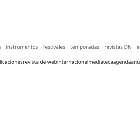
n
instrumentos
festivales
temporadas
revistas DN
e
licaciones
revista de web
internacional
mediateca
agenda
anu