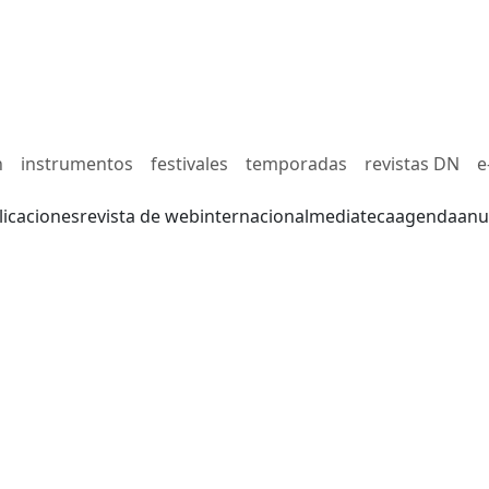
n
instrumentos
festivales
temporadas
revistas DN
e
licaciones
revista de web
internacional
mediateca
agenda
anu