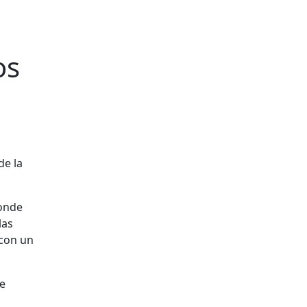
os
donde
las
 con un
te