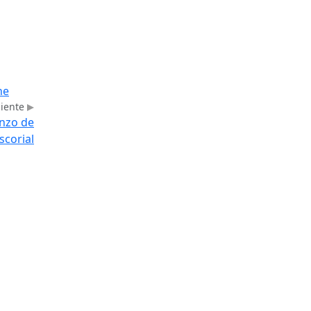
ne
uiente
enzo de
Escorial