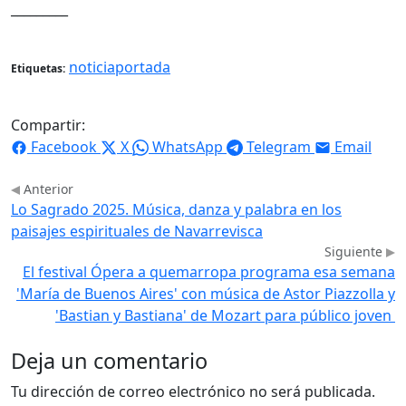
_________
noticiaportada
Etiquetas:
Compartir:
Facebook
X
WhatsApp
Telegram
Email
Anterior
Lo Sagrado 2025. Música, danza y palabra en los
paisajes espirituales de Navarrevisca
Siguiente
El festival Ópera a quemarropa programa esa semana
'María de Buenos Aires' con música de Astor Piazzolla y
'Bastian y Bastiana' de Mozart para público joven
Deja un comentario
Tu dirección de correo electrónico no será publicada.