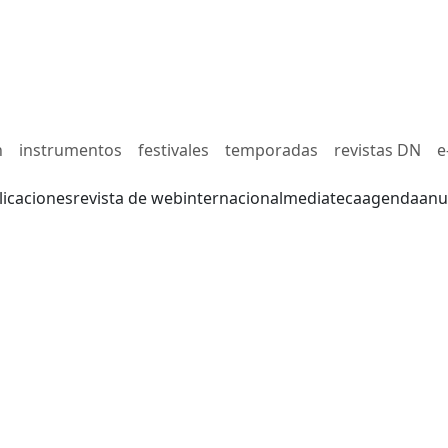
n
instrumentos
festivales
temporadas
revistas DN
e
licaciones
revista de web
internacional
mediateca
agenda
anu