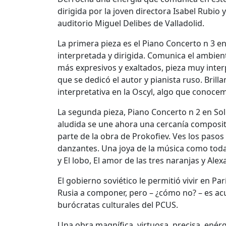
dirigida por la joven directora Isabel Rubio
auditorio Miguel Delibes de Valladolid.
La primera pieza es el Piano Concerto n 3 
interpretada y dirigida. Comunica el ambien
más expresivos y exaltados, pieza muy inte
que se dedicó el autor y pianista ruso. Brilla
interpretativa en la Oscyl, algo que conocem
La segunda pieza, Piano Concerto n 2 en Sol
aludida se une ahora una cercanía compositi
parte de la obra de Prokofiev. Ves los pasos 
danzantes. Una joya de la música como toda
y El lobo, El amor de las tres naranjas y Al
El gobierno soviético le permitió vivir en P
Rusia a componer, pero – ¿cómo no? – es ac
burócratas culturales del PCUS.
Una obra magnífica, virtuosa, precisa, enérg