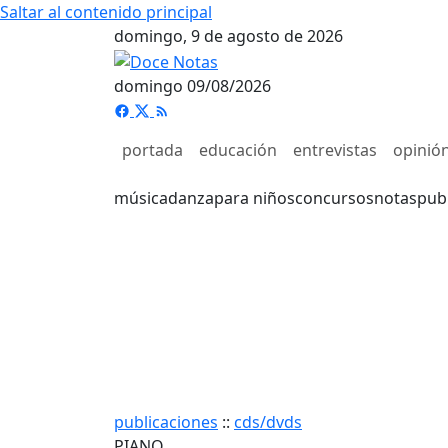
Saltar al contenido principal
domingo, 9 de agosto de 2026
domingo 09/08/2026
portada
educación
entrevistas
opinió
música
danza
para niños
concursos
notas
pub
publicaciones
::
cds/dvds
PIANO