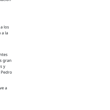
a los
 a la
antes
es gran
s y
ó Pedro
ve a