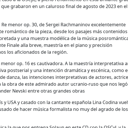
 y que grabaron en un caluroso final de agosto de 2023 en el
en Re menor op. 30, de Sergei Rachmaninov excelentemente
te romántico de la pieza, desde los pasajes más contenidos 
rpretada y una muestra modélica de la música posromántica
nte Finale alla breve, maestría en el piano y precisión
os los aficionados de la región.
 menor op. 16 es cautivadora. A la maestría interpretativa 
va postserial y una intención dramática y escénica, como 
de danza, las intenciones interpretativas de actores, actrice
 la obra de este admirado autor ucranio-ruso que nos leg
exander Nevski entre otras grandes obras
arís y USA y casado con la cantante española Lina Codina vuel
usado de hacer música formalista no muy del agrado de los
ica la que nos entrega Solaun en este CD con la OSCyL y la