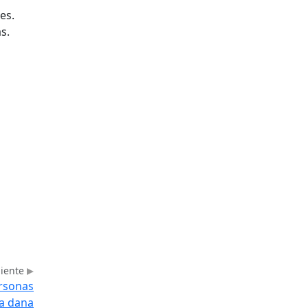
es.
s.
uiente
ersonas
la dana