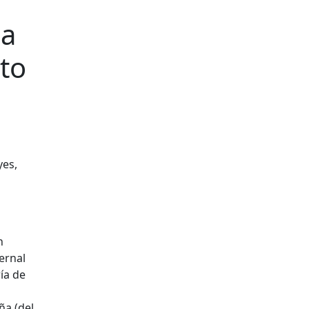
sa
to
yes,
n
vernal
ía de
ña (del