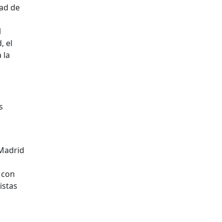
dad de
l
, el
 la
s
 Madrid
 con
istas