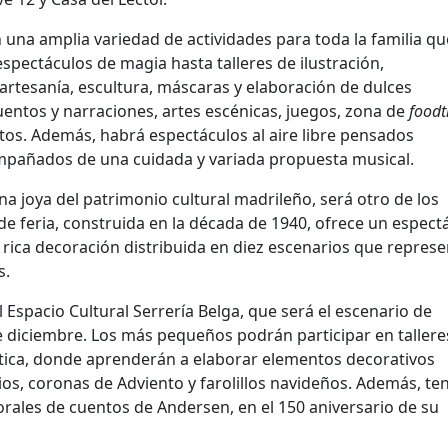
una amplia variedad de actividades para toda la familia qu
espectáculos de magia hasta talleres de ilustración,
 artesanía, escultura, máscaras y elaboración de dulces
entos y narraciones, artes escénicas, juegos, zona de
foodt
stos. Además, habrá espectáculos al aire libre pensados
pañados de una cuidada y variada propuesta musical.
a joya del patrimonio cultural madrileño, será otro de los
 de feria, construida en la década de 1940, ofrece un espect
rica decoración distribuida en diez escenarios que repres
s.
l Espacio Cultural Serrería Belga, que será el escenario de
 de diciembre. Los más pequeños podrán participar en tallere
stica, donde aprenderán a elaborar elementos decorativos
ios, coronas de Adviento y farolillos navideños. Además, te
orales de cuentos de Andersen, en el 150 aniversario de su