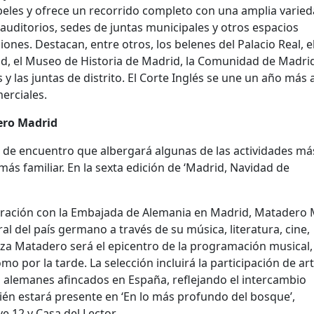
beles y ofrece un recorrido completo con una amplia varie
, auditorios, sedes de juntas municipales y otros espacios
nes. Destacan, entre otros, los belenes del Palacio Real, e
d, el Museo de Historia de Madrid, la Comunidad de Madrid
las juntas de distrito. El Corte Inglés se une un año más a
merciales.
ero Madrid
 de encuentro que albergará algunas de las actividades má
ás familiar. En la sexta edición de ‘Madrid, Navidad de
boración con la Embajada de Alemania en Madrid, Matadero
al del país germano a través de su música, literatura, cine,
aza Matadero será el epicentro de la programación musical,
 por la tarde. La selección incluirá la participación de art
s alemanes afincados en España, reflejando el intercambio
ién estará presente en ‘En lo más profundo del bosque’,
 12 y Casa del Lector.