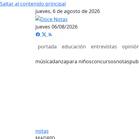
Saltar al contenido principal
jueves, 6 de agosto de 2026
jueves 06/08/2026
portada
educación
entrevistas
opinió
música
danza
para niños
concursos
notas
pub
notas
MADRID