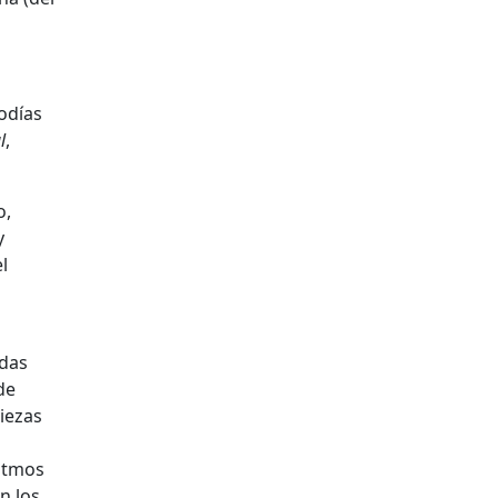
odías
l
,
o,
y
l
adas
de
piezas
ritmos
n los