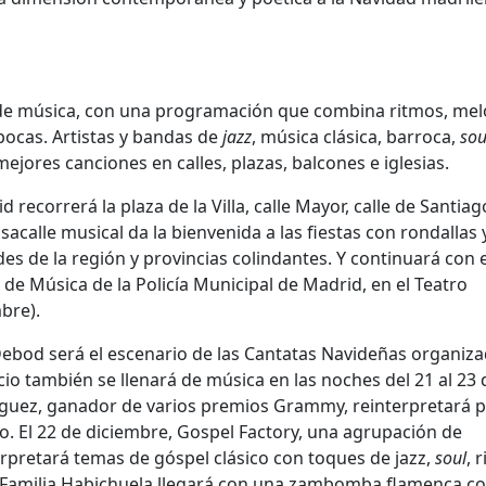
 de música, con una programación que combina ritmos, mel
épocas. Artistas y bandas de
jazz
, música clásica, barroca,
sou
jores canciones en calles, plazas, balcones e iglesias.
ecorrerá la plaza de la Villa, calle Mayor, calle de Santiag
acalle musical da la bienvenida a las fiestas con rondallas 
ades de la región y provincias colindantes. Y continuará con e
de Música de la Policía Municipal de Madrid, en el Teatro
bre).
Debod será el escenario de las Cantatas Navideñas organiz
io también se llenará de música en las noches del 21 al 23 
Brínguez, ganador de varios premios Grammy, reinterpretará 
tino. El 22 de diciembre, Gospel Factory, una agrupación de
rpretará temas de góspel clásico con toques de jazz,
soul
, 
 la Familia Habichuela llegará con una zambomba flamenca co