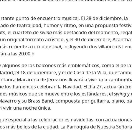
rtante punto de encuentro musical. El 28 de diciembre, la
do de teatralidad, humor y ritmo, en una propuesta festiv
ts, el cuarteto de
swing
más destacado del momento, regal
 un original formato acústico, y el 30 de diciembre, Acantha
más reciente a ritmo de
soul
, incluyendo dos villancicos llen
án a las 20:00 h.
 algunos de los balcones más emblemáticos, como el de la
drid, el 18 de diciembre, y el de Casa de la Villa, que tamb
 cantaora Macarena de Jerez nos llevará a vivir una zambomb
e los flamencos celebran la Navidad. El día 27, actuarán Ir
ndes músicos que se mueve entre los estándares, el
swing
y 
lo Navarro y su Brass Band, compuesta por guitarra, piano, ba
 vivir una noche única.
toque especial a las celebraciones navideñas, con actuacione
os más bellos de la ciudad. La Parroquia de Nuestra Señora