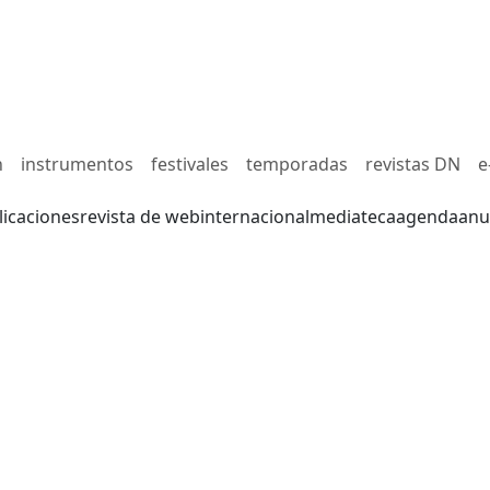
n
instrumentos
festivales
temporadas
revistas DN
e
licaciones
revista de web
internacional
mediateca
agenda
anu