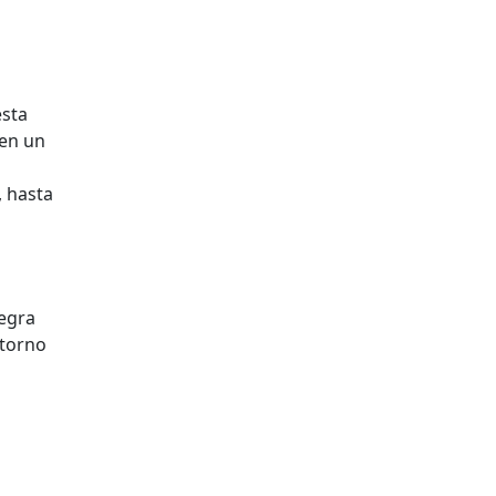
esta
 en un
, hasta
tegra
ntorno