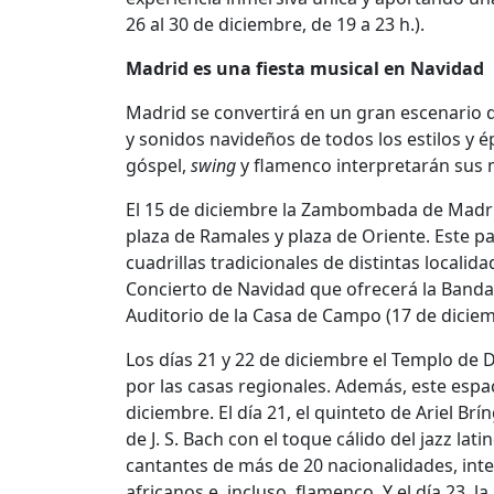
26 al 30 de diciembre, de 19 a 23 h.).
Madrid es una fiesta musical en Navidad
Madrid se convertirá en un gran escenario
y sonidos navideños de todos los estilos y 
góspel,
swing
y flamenco interpretarán sus me
El 15 de diciembre la Zambombada de Madrid r
plaza de Ramales y plaza de Oriente. Este pas
cuadrillas tradicionales de distintas localid
Concierto de Navidad que ofrecerá la Banda 
Auditorio de la Casa de Campo (17 de diciem
Los días 21 y 22 de diciembre el Templo de 
por las casas regionales. Además, este espac
diciembre. El día 21, el quinteto de Ariel 
de J. S. Bach con el toque cálido del jazz la
cantantes de más de 20 nacionalidades, inte
africanos e, incluso, flamenco. Y el día 23,