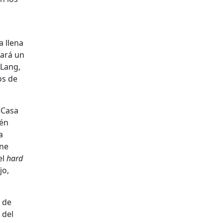
a llena
ará un
 Lang,
os de
 Casa
ién
a
ene
el
hard
jo,
s de
 del