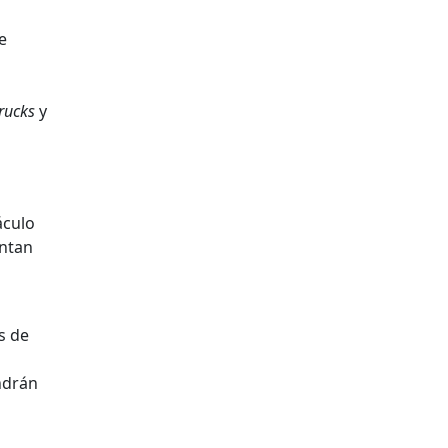
e
rucks
y
áculo
entan
s de
ndrán