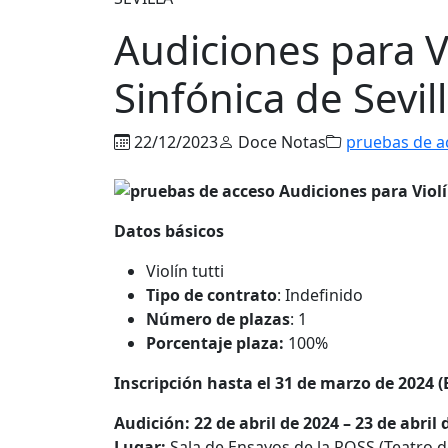
Audiciones para V
Sinfónica de Sevil
22/12/2023
Doce Notas
pruebas de a
Datos básicos
Violín tutti
Tipo de contrato
: Indefinido
Número de plazas
: 1
Porcentaje plaza:
100%
Inscripción hasta el 31 de marzo de 2024 
Audición: 22 de abril de 2024 – 23 de abril
Lugar:
Sala de Ensayos de la ROSS (Teatro de