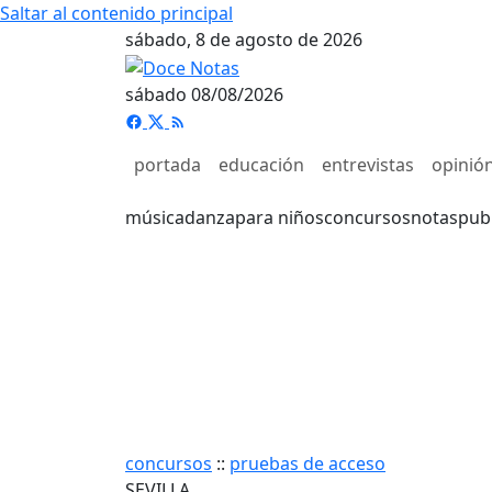
Saltar al contenido principal
sábado, 8 de agosto de 2026
sábado 08/08/2026
portada
educación
entrevistas
opinió
música
danza
para niños
concursos
notas
pub
concursos
::
pruebas de acceso
SEVILLA