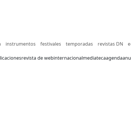
n
instrumentos
festivales
temporadas
revistas DN
e
licaciones
revista de web
internacional
mediateca
agenda
anu