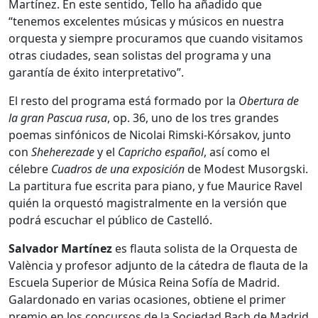
Martínez. En este sentido, Tello ha añadido que
“tenemos excelentes músicas y músicos en nuestra
orquesta y siempre procuramos que cuando visitamos
otras ciudades, sean solistas del programa y una
garantía de éxito interpretativo”.
El resto del programa está formado por la
Obertura
de
la gran Pascua rusa
, op. 36, uno de los tres grandes
poemas sinfónicos de Nicolai Rimski-Kórsakov, junto
con
Sheherezade
y el
Capricho español
, así como el
célebre
Cuadros de una exposición
de Modest Musorgski.
La partitura fue escrita para piano, y fue Maurice Ravel
quién la orquestó magistralmente en la versión que
podrá escuchar el público de Castelló.
Salvador Martínez
es flauta solista de la Orquesta de
València y profesor adjunto de la cátedra de flauta de la
Escuela Superior de Música Reina Sofía de Madrid.
Galardonado en varias ocasiones, obtiene el primer
premio en los concursos de la Sociedad Bach de Madrid