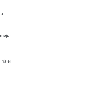
 a
mejor
ría el