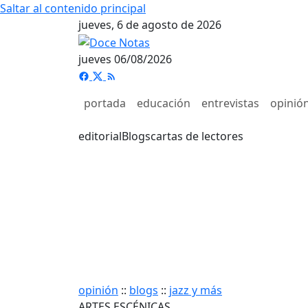
Saltar al contenido principal
jueves, 6 de agosto de 2026
jueves 06/08/2026
portada
educación
entrevistas
opinió
editorial
Blogs
cartas de lectores
opinión
::
blogs
::
jazz y más
ARTES ESCÉNICAS