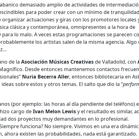
abanico demasiado amplio de actividades de intermediació
scindibles para poder crear con un mínimo de tranquilida
 organizar actuaciones y giras con los promotores locales y
úsica clásica y contemporánea, omnipresentes a la hora de
y para lo malo. A veces estas programaciones se parecen 
robablemente los artistas salen de la misma agencia. Algo
zz…
ano de la
Asociación Músicas
Creativas
de Valladolid, con
. Magnífico. Desde entonces mantenemos contactos frecuen
esionales”
Nuria Becerra Aller
, entonces bibliotecaria en As
deas sobre estos y otros temas. El salto que dio la “
perfor
nos (por ejemplo: las horas al día pendiente del teléfono) 
 hizo cargo de
Ivan Melon Lewis
y el resultado es similar, 
idad dos proyectos muy demandantes en lo profesional.
 ¿Siempre funciona? No siempre. Vivimos en una era dinámic
, ahora existen las probabilidades, nada está garantizado.