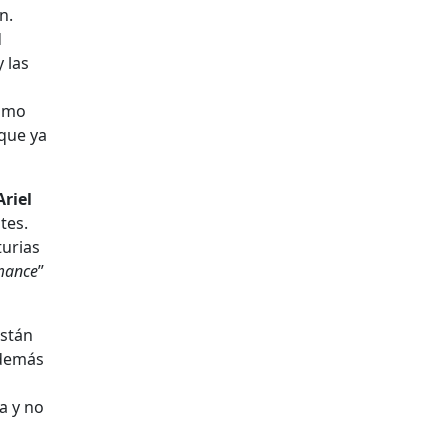
n.
d
 las
como
 que ya
Ariel
tes.
turias
mance
”
están
además
a y no