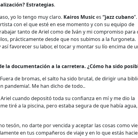
ialización? Estrategias
.
caso, yo lo tengo muy claro.
Kairos Music
es
“jazz cubano
”.
 artista con el que esté en ese momento y con su equipo de
trabajar tanto de Ariel como de Iván y mi compromiso para
ilos, prácticamente desde que nos subimos a la furgoneta.
así favorecer su labor, el tocar y montar su lío encima de u
 de la documentación a la carretera. ¿Cómo ha sido posib
 Fuera de bromas, el salto ha sido brutal, de dirigir una bibl
¡en pandemia!. Me han dicho de todo..
o Ariel cuando depositó toda su confianza en mí y me dio la
 tiré a la piscina, pero estaba segura de que había agua,
 tesón, no darte por vencida y aceptar las cosas como vie
amente en tus compañeros de viaje y en lo que estás haci