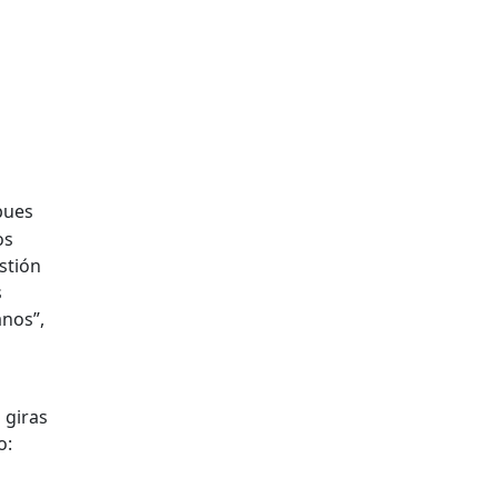
pues
os
stión
s
anos”,
 giras
o: