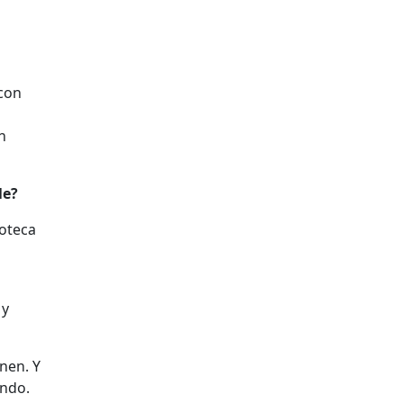
 con
n
le?
ioteca
 y
nen. Y
endo.