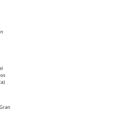
on
el
bos
ta)
 Gran