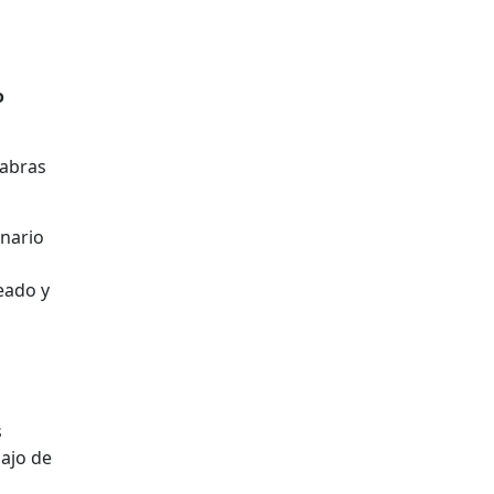
o
labras
enario
eado y
s
bajo de