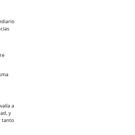
ediario
ncias
re
isma
valía a
ad, y
r tanto