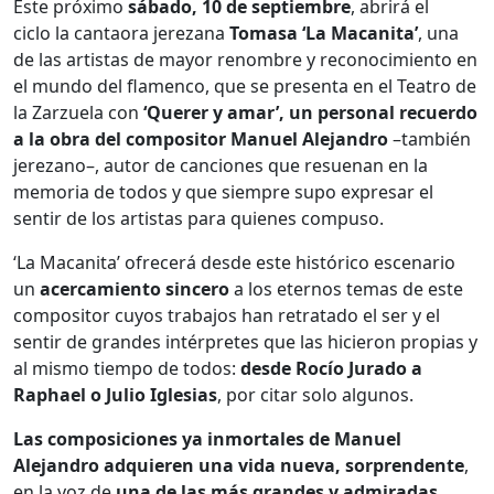
Este próximo
sábado, 10 de septiembre
, abrirá el
ciclo la cantaora jerezana
Tomasa ‘La Macanita’
,
una
de las artistas de mayor renombre y reconocimiento en
el mundo del flamenco, que se presenta en el Teatro de
la Zarzuela con
‘Querer y amar’,
un personal recuerdo
a la obra del compositor Manuel Alejandro
–también
jerezano–, autor de canciones que resuenan en la
memoria de todos y que siempre supo expresar el
sentir de los artistas para quienes compuso.
‘La Macanita’ ofrecerá desde este histórico escenario
un
acercamiento sincero
a los eternos temas de este
compositor cuyos trabajos han retratado el ser y el
sentir de grandes intérpretes que las hicieron propias y
al mismo tiempo de todos:
desde Rocío Jurado a
Raphael o Julio Iglesias
, por citar solo algunos.
Las composiciones ya inmortales de Manuel
Alejandro adquieren una vida nueva, sorprendente
,
en la voz de
una de las más grandes y admiradas