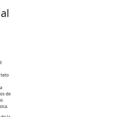
al
rteto
la
cos de
as
sica.
de la