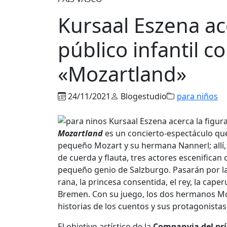
Kursaal Eszena ac
público infantil c
«Mozartland»
24/11/2021
Blogestudio
para niños
Mozartland
es un concierto-espectáculo que 
pequeño Mozart y su hermana Nannerl; allí,
de cuerda y flauta, tres actores escenifican
pequeño genio de Salzburgo. Pasarán por la
rana, la princesa consentida, el rey, la caperu
Bremen. Con su juego, los dos hermanos Moz
historias de los cuentos y sus protagonistas
El objetivo artístico de la
Companyia del prí