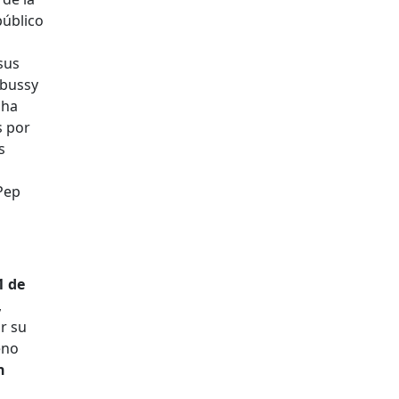
público
sus
ebussy
 ha
s por
s
 Pep
1 de
,
r su
eno
n