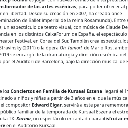
nsformador de las artes escénicas
, para poder ofrecer al 
en libertad. Desde su creación en 2007, ha creado once
ominación de Ballet imperial de la reina Rosamunda). Entre 
e
, un espectáculo de teatro visual, con música de Claude D
ncia en los distintos CaixaForum de España, el espectáculo
Theater Festival, en Corea del Sur. También crea espectáculo
 Stravinsky (2011) o la ópera
Oh, l’amor!,
de Mario Ros, ambo
 2019 se encargó de la dramaturgia y dirección escénica del
o por el Auditori de Barcelona, bajo la dirección musical de
e lo
s Conciertos en Familia de Kursaal Eszena
llegará el 1
inado a niños y niñas a partir de 3 años en el que la música
del compositor
Edward Elgar
, servirá a este para rememora
 público familiar de la temporada de Kursaal Eszena el estr
eka TX:
Xarma
, un espectáculo encantado para
disfrutar e
bre
en el Auditorio Kursaal.