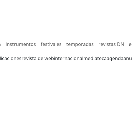
n
instrumentos
festivales
temporadas
revistas DN
e
licaciones
revista de web
internacional
mediateca
agenda
anu