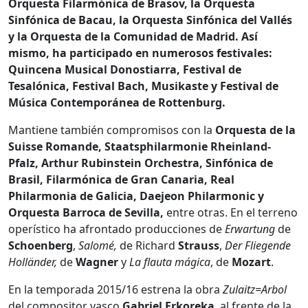
Orquesta Filarmónica de Brasov, la Orquesta
Sinfónica de Bacau, la Orquesta Sinfónica del Vallés
y la Orquesta de la Comunidad de Madrid. Así
mismo, ha participado en numerosos festivales:
Quincena Musical Donostiarra, Festival de
Tesalónica, Festival Bach, Musikaste y Festival de
Música Contemporánea de Rottenburg.
Mantiene también compromisos con la
Orquesta de la
Suisse Romande, Staatsphilarmonie Rheinland-
Pfalz, Arthur Rubinstein Orchestra, Sinfónica de
Brasil, Filarmónica de Gran Canaria, Real
Philarmonia de Galicia, Daejeon Philarmonic y
Orquesta Barroca de Sevilla,
entre otras. En el terreno
operístico ha afrontado producciones de
Erwartung
de
Schoenberg
,
Salomé,
de Richard
Strauss
,
Der Fliegende
Holländer,
de
Wagner
y
La flauta mágica
, de
Mozart
.
En la temporada 2015/16 estrena la obra
Zulaitz=Arbol
del compositor vasco
Gabriel Erkoreka
, al frente de la