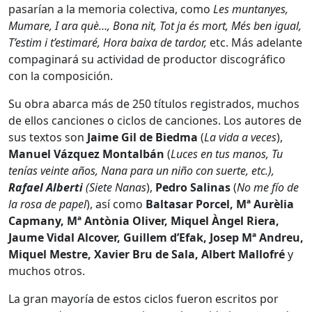
pasarían a la memoria colectiva, como
Les muntanyes,
Mumare, I ara què…, Bona nit, Tot ja és mort, Més ben igual,
T’estim i t’estimaré, Hora baixa de tardor,
etc. Más adelante
compaginará su actividad de productor discográfico
con la composición.
Su obra abarca más de 250 títulos registrados, muchos
de ellos canciones o ciclos de canciones. Los autores de
sus textos son
Jaime Gil de Biedma
(
La vida a veces
),
Manuel Vázquez Montalbán
(
Luces en tus manos, Tu
tenías veinte años, Nana para un niño con suerte, etc.),
Rafael Alberti
(Siete Nanas
),
Pedro Salinas
(
No me fío de
la rosa de papel
), así como
Baltasar Porcel, Mª Aurèlia
Capmany, Mª Antònia Oliver, Miquel Àngel Riera,
Jaume Vidal Alcover, Guillem d’Efak, Josep Mª Andreu,
Miquel Mestre, Xavier Bru de Sala, Albert Mallofré
y
muchos otros.
La gran mayoría de estos ciclos fueron escritos por