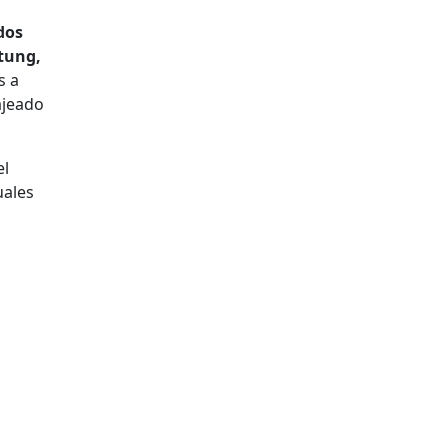
dos
tung,
s a
ajeado
el
uales