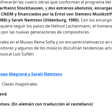
frecerán las cuatro obras que conforman el programa del
rlheinz Stockhausen,
y
dos estrenos abolutos, encarga
l CNDM y financiados por la Ernst von Siemens Musikstif
988) y Sarah Nemtsov (Oldenburg, 1980).
Con los encargo
o quiere seguir los pasos de Helmut Lachenmann, el homen
so por las nuevas generaciones de compositores.
rales en el Museo Reina Sofía y un encuentro/almuerzo en 
ositores y algunos de los músicos discutirán tendencias act
usical Luis Suñén.
: Joan Magrané y Sarah Nemtsov
| Clases magistrales
rané
tsov. (En alemán con traducción al castellano)