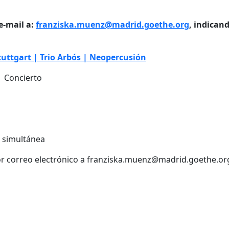
e-mail a:
franziska.muenz@madrid.goethe.org
, indicand
tuttgart | Trio Arbós | Neopercusión
| Concierto
n simultánea
 por correo electrónico a franziska.muenz@madrid.goethe.or