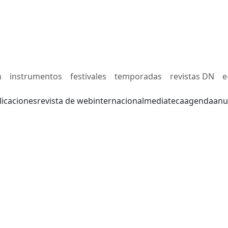
n
instrumentos
festivales
temporadas
revistas DN
e
licaciones
revista de web
internacional
mediateca
agenda
anu