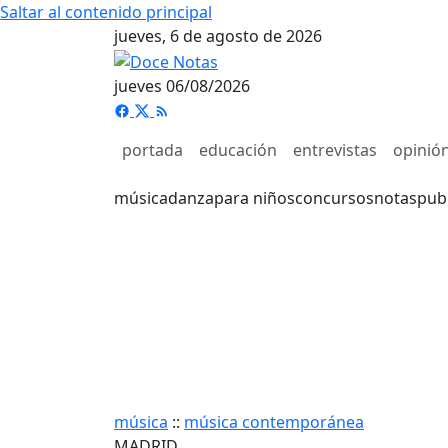
Saltar al contenido principal
jueves, 6 de agosto de 2026
jueves 06/08/2026
portada
educación
entrevistas
opinió
música
danza
para niños
concursos
notas
pub
música
::
música contemporánea
MADRID