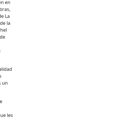
én en
bras,
de La
de la
chel
 de
h
alidad
o
s un
ue
ue les