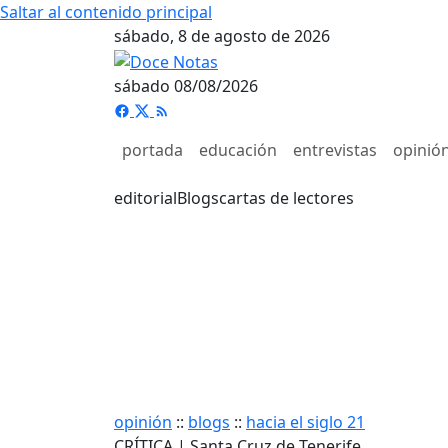
Saltar al contenido principal
sábado, 8 de agosto de 2026
sábado 08/08/2026
portada
educación
entrevistas
opinió
editorial
Blogs
cartas de lectores
opinión
::
blogs
::
hacia el siglo 21
CRÍTICA | Santa Cruz de Tenerife