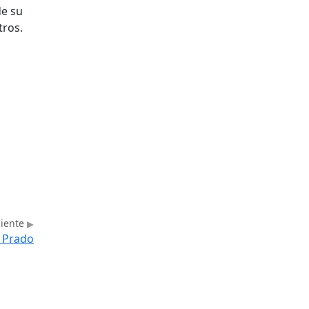
e su
tros.
uiente
l Prado