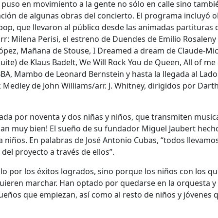
 puso en movimiento a la gente no sólo en calle sino tambi
etación de algunas obras del concierto. El programa incluyó o
op, que llevaron al público desde las animadas partituras 
r: Milena Perisi, el estreno de Duendes de Emilio Rosaleny 
 López, Mañana de Stouse, I Dreamed a dream de Claude-Mi
ite) de Klaus Badelt, We Will Rock You de Queen, All of me
BBA, Mambo de Leonard Bernstein y hasta la llegada al Lado
 Medley de John Williams/arr. J. Whitney, dirigidos por Dart
ada por noventa y dos niñas y niños, que transmiten music
ilan muy bien! El sueño de su fundador Miguel Jaubert hech
a niños. En palabras de José Antonio Cubas, “todos llevamo
del proyecto a través de ellos”.
o por los éxitos logrados, sino porque los niños con los q
uieren marchar. Han optado por quedarse en la orquesta y
queños que empiezan, así como al resto de niños y jóvenes q