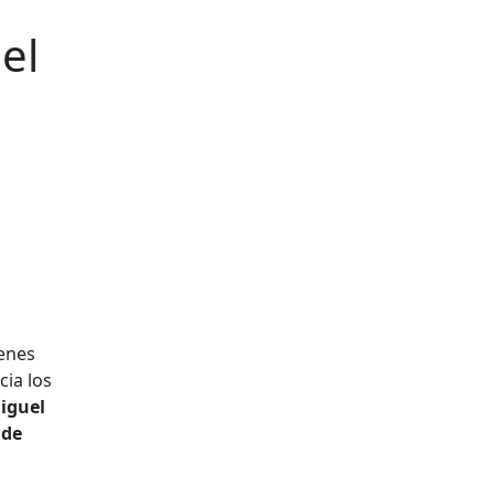
el
venes
cia los
Miguel
 de