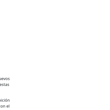
nuevos
estas
bición
on el