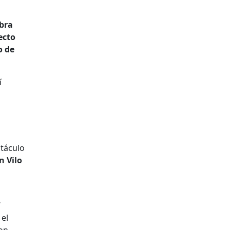
obra
ecto
o de
í
táculo
n Vilo
 el