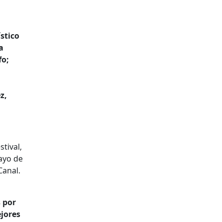
ístico
a
fo;
z,
tival,
ayo de
Canal.
s por
ejores