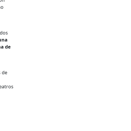
on
mo
 dos
 una
ma de
s de
Teatros