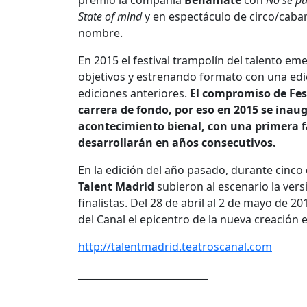
premio la compañía
Benamate
con
No se pu
State of mind
y en espectáculo de circo/caba
nombre.
En 2015 el festival trampolín del talento em
objetivos y estrenando formato con una edi
ediciones anteriores.
El compromiso de Fest
carrera de fondo, por eso en 2015 se ina
acontecimiento bienal, con una primera f
desarrollarán en años consecutivos.
En la edición del año pasado, durante cinco 
Talent Madrid
subieron al escenario la vers
finalistas. Del 28 de abril al 2 de mayo de 2
del Canal el epicentro de la nueva creación 
http://talentmadrid.teatroscanal.com
___________________________