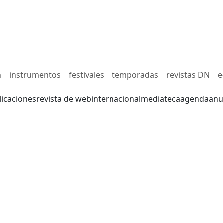
n
instrumentos
festivales
temporadas
revistas DN
e
licaciones
revista de web
internacional
mediateca
agenda
anu