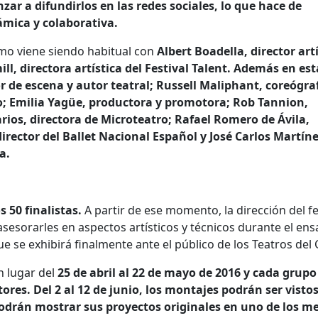
ar a difundirlos en las redes sociales, lo que hace de
ámica y colaborativa.
mo viene siendo habitual con
Albert Boadella, director art
ll, directora artística del Festival Talent. Además en est
r de escena y autor teatral; Russell Maliphant, coreógra
o; Emilia Yagüe, productora y promotora; Rob Tannion,
Larios, directora de Microteatro; Rafael Romero de Ávila,
director del Ballet Nacional Español y José Carlos Martíne
a.
s 50 finalistas.
A partir de ese momento, la dirección del fes
sesorarles en aspectos artísticos y técnicos durante el ens
e se exhibirá finalmente ante el público de los Teatros del 
n lugar del
25 de abril al 22 de mayo de 2016 y cada grupo
res. Del 2 al 12 de junio, los montajes podrán ser visto
podrán mostrar sus proyectos originales en uno de los m