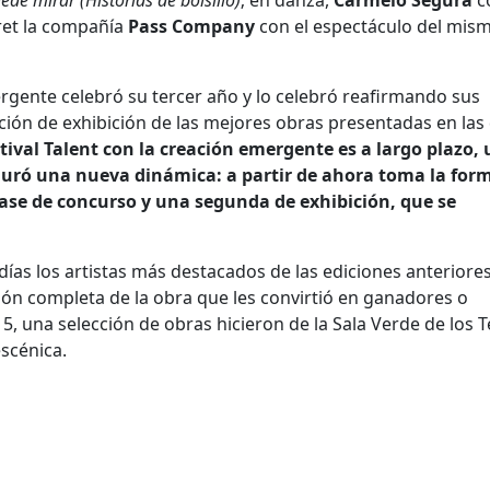
ede mirar (Historias de bolsillo)
; en danza,
Carmelo Segura
c
ret la compañía
Pass Company
con el espectáculo del mis
ergente celebró su tercer año y lo celebró reafirmando sus
ción de exhibición de las mejores obras presentadas en las
ival Talent con la creación emergente es a largo plazo,
uguró una nueva dinámica: a partir de ahora toma la for
ase de concurso y una segunda de exhibición, que se
días los artistas más destacados de las ediciones anteriore
ión completa de la obra que les convirtió en ganadores o
015, una selección de obras hicieron de la Sala Verde de los 
escénica.