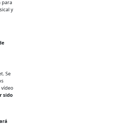
a para
ical y
de
t. Se
os
 vídeo
r sido
ará