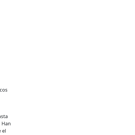
icos
asta
. Han
 el