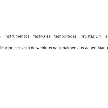
n
instrumentos
festivales
temporadas
revistas DN
e
licaciones
revista de web
internacional
mediateca
agenda
anu