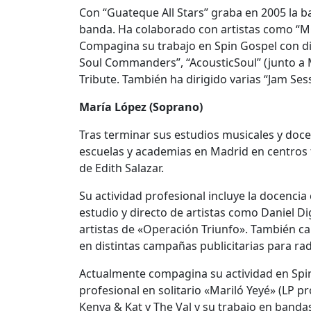
Con “Guateque All Stars” graba en 2005 la ba
banda. Ha colaborado con artistas como “MC L.
Compagina su trabajo en Spin Gospel con dis
Soul Commanders”, “AcousticSoul” (junto a M
Tribute. También ha dirigido varias “Jam Ses
María López (Soprano)
Tras terminar sus estudios musicales y doc
escuelas y academias en Madrid en centros t
de Edith Salazar.
Su actividad profesional incluye la docencia
estudio y directo de artistas como Daniel Di
artistas de «Operación Triunfo». También ca
en distintas campañas publicitarias para rad
Actualmente compagina su actividad en Spi
profesional en solitario «Mariló Yeyé» (LP p
Kenya & Kat y The Val y su trabajo en banda