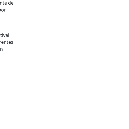
ente de
por
o
tival
rentes
an