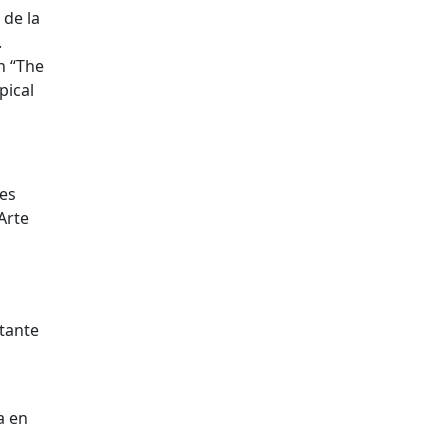
 de la
.
n “The
pical
tes
Arte
ntante
a en