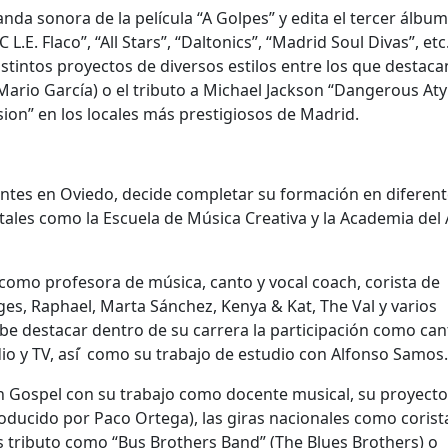
nda sonora de la película “A Golpes” y edita el tercer álbum
E. Flaco”, “All Stars”, “Daltonics”, “Madrid Soul Divas”, etc
tintos proyectos de diversos estilos entre los que destaca
ario García) o el tributo a Michael Jackson “Dangerous Aty
sion” en los locales más prestigiosos de Madrid.
entes en Oviedo, decide completar su formación en diferen
ales como la Escuela de Música Creativa y la Academia del 
 como profesora de música, canto y vocal coach, corista de
ges, Raphael, Marta Sánchez, Kenya & Kat, The Val y varios
be destacar dentro de su carrera la participación como ca
io y TV, así ́ como su trabajo de estudio con Alfonso Samos.
n Gospel con su trabajo como docente musical, su proyecto
roducido por Paco Ortega), las giras nacionales como corist
s tributo como “Bus Brothers Band” (The Blues Brothers) o