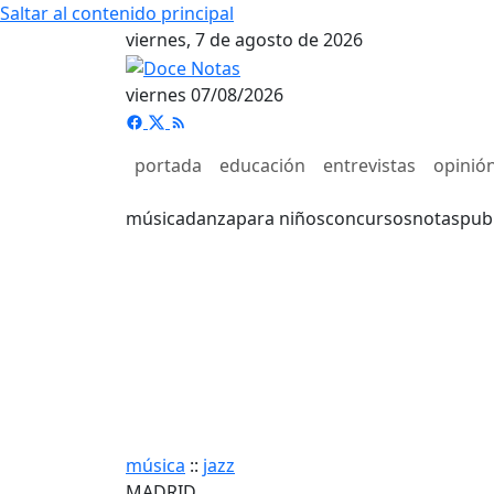
Saltar al contenido principal
viernes, 7 de agosto de 2026
viernes 07/08/2026
portada
educación
entrevistas
opinió
música
danza
para niños
concursos
notas
pub
música
::
jazz
MADRID