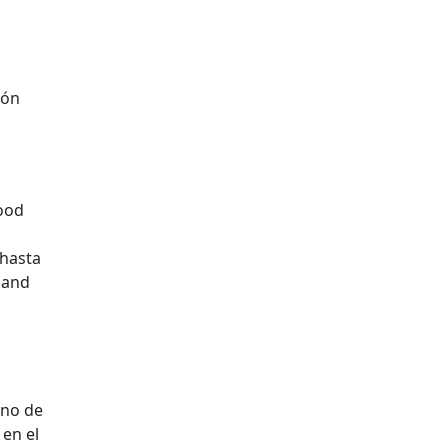
ión
Good
 hasta
 and
ano de
en el