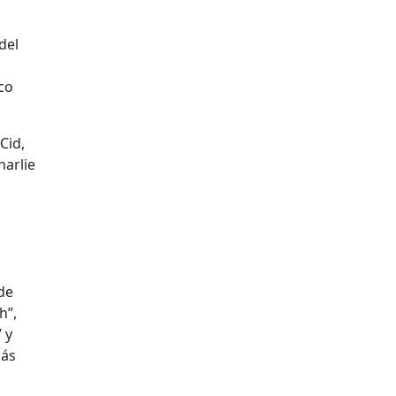
del
co
Cid,
harlie
de
h”,
 y
más