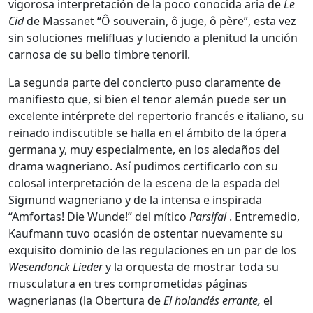
vigorosa interpretación de la poco conocida aria de
Le
Cid
de Massanet “Ô souverain, ô juge, ô père”, esta vez
sin soluciones melifluas y luciendo a plenitud la unción
carnosa de su bello timbre tenoril.
La segunda parte del concierto puso claramente de
manifiesto que, si bien el tenor alemán puede ser un
excelente intérprete del repertorio francés e italiano, su
reinado indiscutible se halla en el ámbito de la ópera
germana y, muy especialmente, en los aledaños del
drama wagneriano. Así pudimos certificarlo con su
colosal interpretación de la escena de la espada del
Sigmund wagneriano y de la intensa e inspirada
“Amfortas! Die Wunde!” del mítico
Parsifal
. Entremedio,
Kaufmann tuvo ocasión de ostentar nuevamente su
exquisito dominio de las regulaciones en un par de los
Wesendonck Lieder
y la orquesta de mostrar toda su
musculatura en tres comprometidas páginas
wagnerianas (la Obertura de
El holandés errante,
el