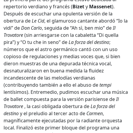
repertorio verdiano y francés (
Bizet
y
Massenet
).
Después de escuchar una opulenta versión de la
obertura de
Le Cid
, el glamuroso cantante abordó “Io la
vidi” de
Don Carlo
, seguida de “Ah sì, ben mio” de
Il
Trovatore
(sin arriesgarse con la cabaletta “Di quella
pira”) y “O tu che in seno” de
La forza del destino
;
números que el astro germánico cantó con un uso
copioso de regulaciones y medias voces que, si bien
dieron muestras de una depurada técnica vocal,
desnaturalizaron en buena medida la fluidez
incandescente de las melodías verdianas
(contribuyendo también a ello el abuso de
tempi
lentísimos). Entremedio, pudimos escuchar una música
de ballet compuesta para la versión parisiense de
Il
Trovatore
, la casi obligada obertura de
La forza del
destino
y el preludio al tercer acto de
Carmen
,
magníficamente ejecutadas por la radiante orquesta
local. Finalizó este primer bloque del programa una