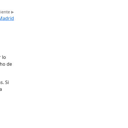
uiente
 Madrid
 lo
cho de
s. Si
a