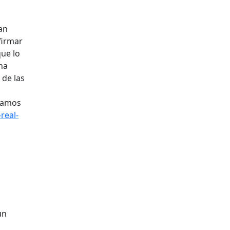
an
firmar
que lo
na
 de las
abamos
real-
un