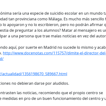
nónima sería una especie de suicidio escolar en un mundo t
iudad tan provinciana como Málaga. Es mucho más sencillo 
 lo apoyaron y no lo escribieron, pero no podrán afirmar 
lestia de preguntar a los alumnos? Matar al mensajero es u
ulpar a una persona que trae malas noticias en vez del autor
iendo aquí, por suerte en Madrid no sucede lo mismo y ac
o.
http://www.docenotas.com/115757/dimite-el-director-del-
d/
22/actualidad/1356198670_589667.html
iones no debieran darse por aludidos.
rasten las noticias, recomiendo que el propio centro se
ome medidas en pro de un buen funcionamiento del centro y 