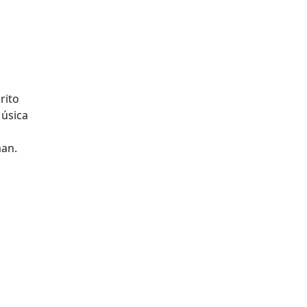
rito
Música
man.