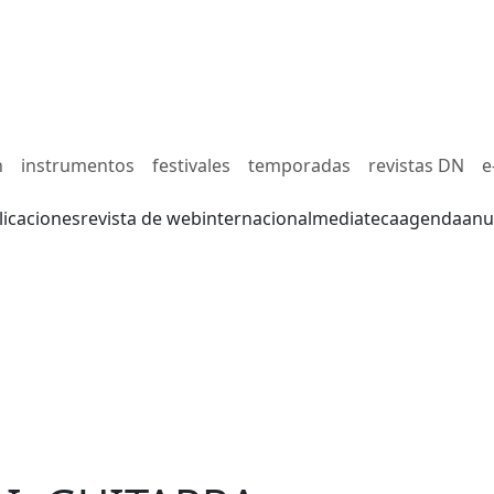
n
instrumentos
festivales
temporadas
revistas DN
e
licaciones
revista de web
internacional
mediateca
agenda
anu