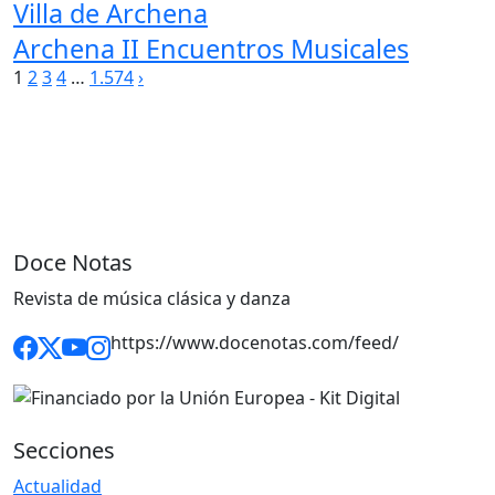
Villa de Archena
Archena II Encuentros Musicales
Paginación
1
2
3
4
…
1.574
›
de
entradas
Doce Notas
Revista de música clásica y danza
https://www.docenotas.com/feed/
Secciones
Actualidad