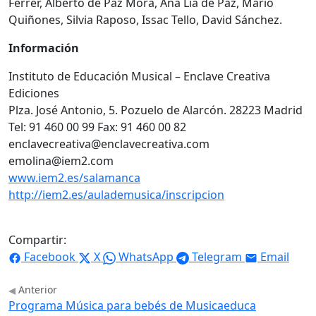
Ferrer, Alberto de Paz Mora, Ana Lía de Paz, Mario
Quiñones, Silvia Raposo, Issac Tello, David Sánchez.
Información
Instituto de Educación Musical – Enclave Creativa
Ediciones
Plza. José Antonio, 5. Pozuelo de Alarcón. 28223 Madrid
Tel: 91 460 00 99 Fax: 91 460 00 82
enclavecreativa@enclavecreativa.com
emolina@iem2.com
www.iem2.es/salamanca
http://iem2.es/aulademusica/inscripcion
Compartir:
Facebook
X
WhatsApp
Telegram
Email
Anterior
Programa Música para bebés de Musicaeduca