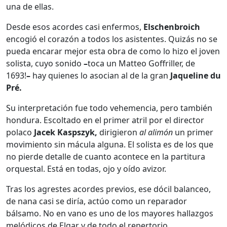
una de ellas.
Desde esos acordes casi enfermos,
Elschenbroich
encogió el corazón a todos los asistentes. Quizás no se
pueda encarar mejor esta obra de como lo hizo el joven
solista, cuyo sonido
–
toca un Matteo Goffriller, de
1693!
–
hay quienes lo asocian al de la gran
Jaqueline du
Pré.
Su interpretación fue todo vehemencia, pero también
hondura. Escoltado en el primer atril por el director
polaco
Jacek Kaspszyk,
dirigieron
al alimón
un primer
movimiento sin mácula alguna. El solista es de los que
no pierde detalle de cuanto acontece en la partitura
orquestal. Está en todas, ojo y oído avizor.
Tras los agrestes acordes previos, ese dócil balanceo,
de nana casi se diría, actúo como un reparador
bálsamo. No en vano es uno de los mayores hallazgos
melódicos de Elgar y de todo el repertorio