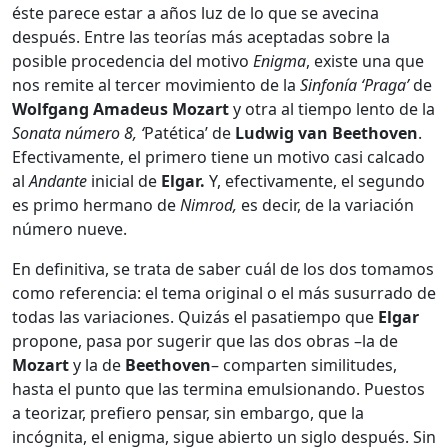
éste parece estar a años luz de lo que se avecina
después. Entre las teorías más aceptadas sobre la
posible procedencia del motivo
Enigma
, existe una que
nos remite al tercer movimiento de la
Sinfonía
‘Praga’
de
Wolfgang Amadeus Mozart
y otra al tiempo lento de la
Sonata
número 8, ‘
Patética’ de
Ludwig van Beethoven
.
Efectivamente, el primero tiene un motivo casi calcado
al
Andante
inicial de
Elgar.
Y, efectivamente, el segundo
es primo hermano de
Nimrod,
es decir, de la variación
número nueve.
En definitiva, se trata de saber cuál de los dos tomamos
como referencia: el tema original o el más susurrado de
todas las variaciones. Quizás el pasatiempo que
Elgar
propone, pasa por sugerir que las dos obras –la de
Mozart
y la de
Beethoven
– comparten similitudes,
hasta el punto que las termina emulsionando. Puestos
a teorizar, prefiero pensar, sin embargo, que la
incógnita, el enigma, sigue abierto un siglo después. Sin