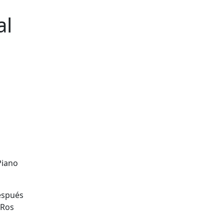
al
Piano
después
 Ros