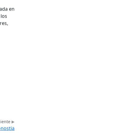
uada en
 los
res,
uiente
onostia