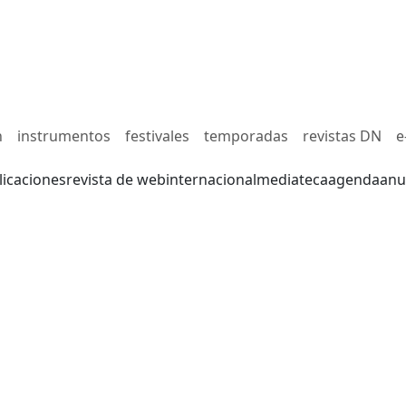
n
instrumentos
festivales
temporadas
revistas DN
e
licaciones
revista de web
internacional
mediateca
agenda
anu