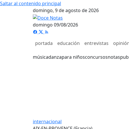
Saltar al contenido principal
domingo, 9 de agosto de 2026
domingo 09/08/2026
portada
educación
entrevistas
opinió
música
danza
para niños
concursos
notas
pub
internacional
AIX-EN-PROVENCE (Francia)