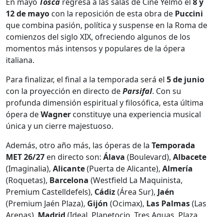
En mayo
Tosca
regresa a las salas de Cine Yelmo el
8 y
12 de mayo
con la reposición de esta obra de
Puccini
que combina pasión, política y suspense en la Roma de
comienzos del siglo XIX, ofreciendo algunos de los
momentos más intensos y populares de la ópera
italiana.
Para finalizar, el final a la temporada será el
5 de junio
con la proyección en directo de
Parsifal
. Con su
profunda dimensión espiritual y filosófica, esta última
ópera de
Wagner
constituye una experiencia musical
única y un cierre majestuoso.
Además, otro año más, las óperas de la
Temporada
MET
26/27
en directo son:
Álava
(Boulevard),
Albacete
(Imaginalia),
Alicante
(Puerta de Alicante),
Almería
(Roquetas),
Barcelona
(Westfield La Maquinista,
Premium Castelldefels),
Cádiz
(Área Sur),
Jaén
(Premium Jaén Plaza),
Gijón
(Ocimax),
Las Palmas
(Las
Arenas),
Madrid
(Ideal, Planetocio, Tres Aguas, Plaza