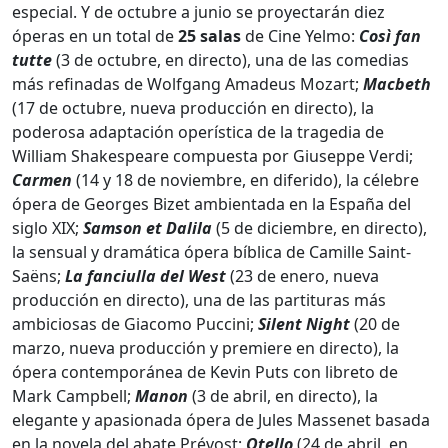
especial. Y de octubre a junio se proyectarán diez
óperas en un total de
25 salas
de Cine Yelmo:
Così fan
tutte
(3 de octubre, en directo), una de las comedias
más refinadas de Wolfgang Amadeus Mozart;
Macbeth
(17 de octubre, nueva producción en directo), la
poderosa adaptación operística de la tragedia de
William Shakespeare compuesta por Giuseppe Verdi;
Carmen
(14 y 18 de noviembre, en diferido), la célebre
ópera de Georges Bizet ambientada en la España del
siglo XIX;
Samson et Dalila
(5 de diciembre, en directo),
la sensual y dramática ópera bíblica de Camille Saint-
Saëns;
La fanciulla del West
(23 de enero, nueva
producción en directo), una de las partituras más
ambiciosas de Giacomo Puccini;
Silent Night
(20 de
marzo, nueva producción y premiere en directo), la
ópera contemporánea de Kevin Puts con libreto de
Mark Campbell;
Manon
(3 de abril, en directo), la
elegante y apasionada ópera de Jules Massenet basada
en la novela del abate Prévost;
Otello
(24 de abril, en