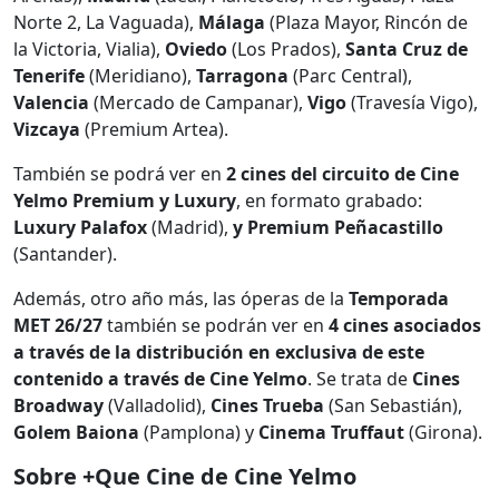
Norte 2, La Vaguada),
Málaga
(Plaza Mayor, Rincón de
la Victoria, Vialia),
Oviedo
(Los Prados),
Santa Cruz de
Tenerife
(Meridiano),
Tarragona
(Parc Central),
Valencia
(Mercado de Campanar),
Vigo
(Travesía Vigo),
Vizcaya
(Premium Artea).
También se podrá ver en
2 cines del circuito de Cine
Yelmo Premium y Luxury
, en formato grabado:
Luxury Palafox
(Madrid),
y Premium
Peñacastillo
(Santander).
Además, otro año más, las óperas de la
Temporada
MET
26/27
también se podrán ver en
4 cines asociados
a través de la distribución en exclusiva de este
contenido a través de Cine Yelmo
. Se trata de
Cines
Broadway
(Valladolid),
Cines Trueba
(San Sebastián),
Golem Baiona
(Pamplona) y
Cinema Truffaut
(Girona).
Sobre +Que Cine de Cine Yelmo