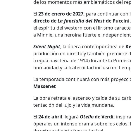
de los momentos más emblemáticos del repe
El
23 de enero de 2027,
para continuar con 
directo de
La fanciulla del West
de Puccini.
el espíritu del western con el lirismo caracte
a Minnie, una heroína fuerte e independient
Silent Night
, la ópera contemporánea de
Ke
producción en directo y también premiere d
tregua navideña de 1914 durante la Primera 
humanidad y la fraternidad incluso en tiem
La temporada continuará con más proyeccio
Massenet
La obra retrata el ascenso y caída de su car
tentación del lujo y la vida mundana.
El
24 de abril
llegará
Otello
de Verdi,
inspir
ópera es un intenso drama sobre los celos, 
de extraordinaria fuerza teatral.