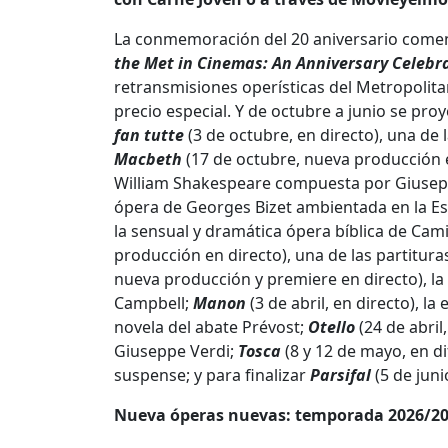
La conmemoración del 20 aniversario come
the Met in Cinemas: An Anniversary Celebr
retransmisiones operísticas del Metropolit
precio especial. Y de octubre a junio se pro
fan tutte
(3 de octubre, en directo), una d
Macbeth
(17 de octubre, nueva producción e
William Shakespeare compuesta por Giusep
ópera de Georges Bizet ambientada en la Es
la sensual y dramática ópera bíblica de Cami
producción en directo), una de las partitu
nueva producción y premiere en directo), l
Campbell;
Manon
(3 de abril, en directo), 
novela del abate Prévost;
Otello
(24 de abril
Giuseppe Verdi;
Tosca
(8 y 12 de mayo, en di
suspense; y para finalizar
Parsifal
(5 de jun
Nueva óperas nuevas: temporada 2026/2