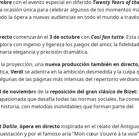
embre
con el evento especial en diferido
Twenty Years of th
na ocasión única para celebrar algunos de los momentos m
do la ópera a nuevas audiencias en todo el mundo a través
recto
comenzarán el
3 de octubre
con
Così fan tutte
. Esta
lora con ingenio y ligereza los juegos del amor, la fidelidad
aria elegancia y precisión dramática.
la proyección, una
nueva producción también en directo
tica,
Verdi
se adentra en la ambición desmedida y la culpa 
lgunas de las páginas más intensas del repertorio verdian
18 de noviembr
e de la
reposición del gran clásico de Bizet:
y apasionada que desafía todas las normas sociales, ha conv
 historia, con melodías inolvidables que forman parte del
 Dalila
,
ópera en directo
inspirada en el relato del Antiguo
uestación y por el famoso aria “Mon cœur s’ouvre à ta voix”