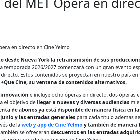
del MET Opera en direc
to desde Nueva York la retransmisión de sus produccion
eva temporada 2026/2027 comenzará con un gran evento esp
directo. Estos contenidos se proyectan en nuestro país en
a +Que Cine, su ventana de contenidos alternativos.
e innovación
e incluye ocho óperas en directo, dos óperas 
úa el objetivo de
llegar a nuevas y diversas audiencias
mie
enta de abonos ya está disponible de manera física en la
 junio y las entradas generales
para cada título además s
avés de la
web y app de Cine Yelmo
y también de manera f
también se ofrecerán
descuentos en las entradas adquiri
, el programa de fidelización de Cine Yelmo.