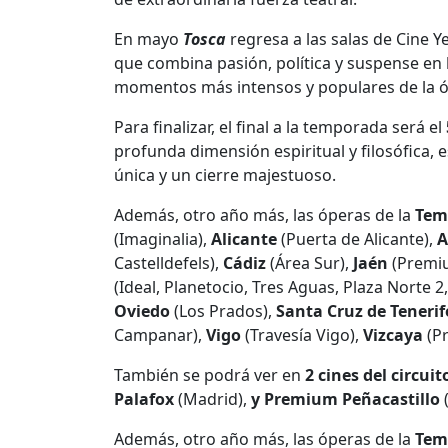
En mayo
Tosca
regresa a las salas de Cine Y
que combina pasión, política y suspense en 
momentos más intensos y populares de la óp
Para finalizar, el final a la temporada será el
profunda dimensión espiritual y filosófica, 
única y un cierre majestuoso.
Además, otro año más, las óperas de la
Tem
(Imaginalia),
Alicante
(Puerta de Alicante),
A
Castelldefels),
Cádiz
(Área Sur),
Jaén
(Premiu
(Ideal, Planetocio, Tres Aguas, Plaza Norte 
Oviedo
(Los Prados),
Santa Cruz de Tenerif
Campanar),
Vigo
(Travesía Vigo),
Vizcaya
(Pr
También se podrá ver en
2 cines del circu
Palafox
(Madrid),
y Premium
Peñacastillo
Además, otro año más, las óperas de la
Tem