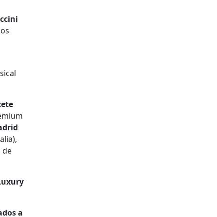
ccini
los
sical
cete
remium
drid
lia),
 de
Luxury
ados a