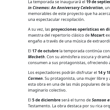
La temporada se inaugurará el
19 de septi
in Cinemas: An Anniversary Celebration
, u
memorables de este proyecto que ha acerca
una espectacular recopilación.
A su vez, las
proyecciones operísticas en di
maestra del repertorio clásico de
Mozart
exp
engaño a través de una música de extraordin
El
17 de octubre
la temporada continúa con 
Macbeth
. Con su atmósfera oscura y dramá
consumen a sus protagonistas, ofreciendo a
Los espectadores podrán disfrutar el
14 y 
Carmen
. Su protagonista, una mujer libre 
esta obra en una de las más populares de la
imaginario colectivo.
El
5 de diciembre
será el turno de
Samson et
Testamento. La obra destaca por su rica orq