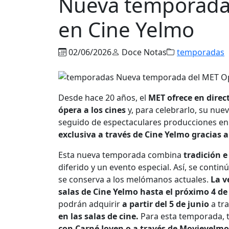
Nueva temporada 
en Cine Yelmo
02/06/2026
Doce Notas
temporadas
Desde hace 20 años, el
MET ofrece en direc
ópera a los cines
y, para celebrarlo, su nu
seguido de espectaculares producciones en 
exclusiva a través de Cine Yelmo gracias 
Esta nueva temporada combina
tradición 
diferido y un evento especial. Así, se contin
se conserva a los melómanos actuales.
La v
salas de Cine Yelmo hasta el próximo 4 de
podrán adquirir
a partir del 5 de junio
a tr
en las salas de cine.
Para esta temporada, 
con Carné Joven o a través de Movieyelmo