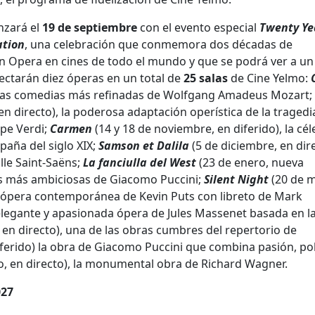
nzará el
19 de septiembre
con el evento especial
Twenty Ye
ation
, una celebración que conmemora dos décadas de
an Opera en cines de todo el mundo y que se podrá ver a un
yectarán diez óperas en un total de
25 salas
de Cine Yelmo:
e las comedias más refinadas de Wolfgang Amadeus Mozart;
n directo), la poderosa adaptación operística de la tragedi
pe Verdi;
Carmen
(14 y 18 de noviembre, en diferido), la cé
paña del siglo XIX;
Samson et Dalila
(5 de diciembre, en dire
lle Saint-Saëns;
La fanciulla del West
(23 de enero, nueva
ras más ambiciosas de Giacomo Puccini;
Silent Night
(20 de m
a ópera contemporánea de Kevin Puts con libreto de Mark
la elegante y apasionada ópera de Jules Massenet basada en l
, en directo), una de las obras cumbres del repertorio de
ferido) la obra de Giacomo Puccini que combina pasión, polí
io, en directo), la monumental obra de Richard Wagner.
027