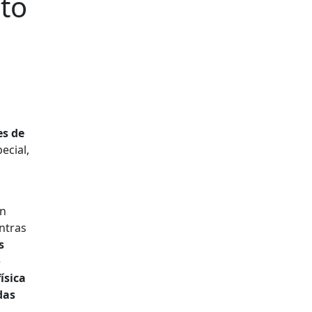
to
es de
ecial,
en
ntras
s
e
ísica
das