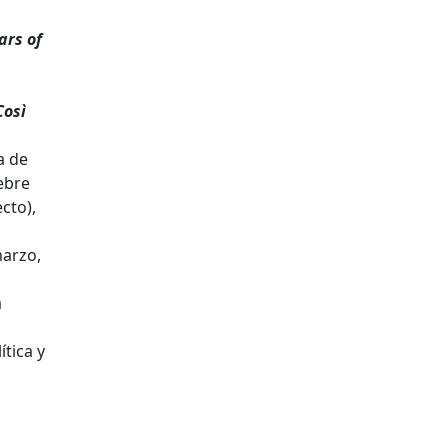
ars of
Così
a de
lebre
cto),
arzo,
a
tica y