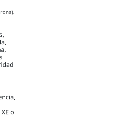
irona).
s,
la,
ña,
s
ridad
encia,
 XE o