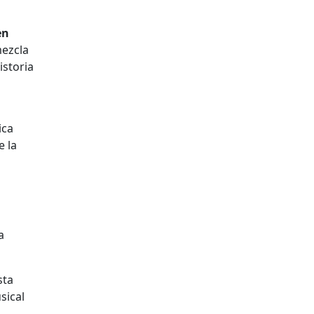
en
mezcla
istoria
ica
e la
a
sta
sical