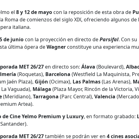
elmo el
8 y 12 de mayo
con la reposición de esta obra de
Pu
la Roma de comienzos del siglo XIX, ofreciendo algunos de 
era italiana.
5 de junio
con la proyección en directo de
Parsifal
. Con su
esta última ópera de
Wagner
constituye una experiencia mu
porada MET
26/27
en directo son:
Álava
(Boulevard),
Alba
lmería
(Roquetas),
Barcelona
(Westfield La Maquinista, P
m Jaén Plaza),
Gijón
(Ocimax),
Las Palmas
(Las Arenas),
Ma
2, La Vaguada),
Málaga
(Plaza Mayor, Rincón de la Victoria, Via
e
(Meridiano),
Tarragona
(Parc Central),
Valencia
(Mercado
emium Artea).
ito de Cine Yelmo Premium y Luxury
, en formato grabado:
(Santander).
porada MET
26/27
también se podrán ver en
4 cines asoci