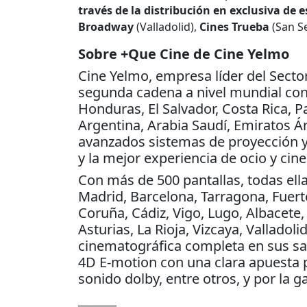
través de la distribución en exclusiva de 
Broadway
(Valladolid),
Cines Trueba
(San S
Sobre +Que Cine de Cine Yelmo
Cine Yelmo, empresa líder del Sector
segunda cadena a nivel mundial con
Honduras, El Salvador, Costa Rica, P
Argentina, Arabia Saudí, Emiratos Á
avanzados sistemas de proyección y
y la mejor experiencia de ocio y cine
Con más de 500 pantallas, todas ell
Madrid, Barcelona, Tarragona, Fuerte
Coruña, Cádiz, Vigo, Lugo, Albacete, 
Asturias, La Rioja, Vizcaya, Valladol
cinematográfica completa en sus sal
4D E-motion con una clara apuesta p
sonido dolby, entre otros, y por la
________