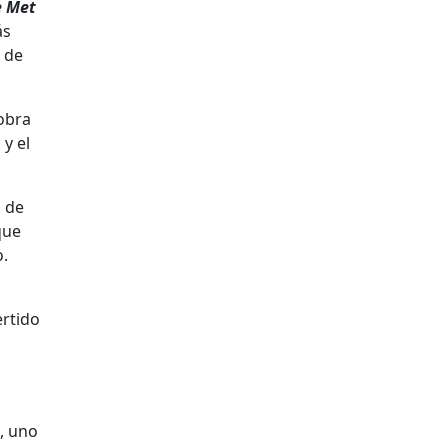
e Met
ás
 de
 obra
 y el
, de
que
o.
ertido
, uno