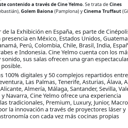
este contenido a través de Cine Yelmo
. Se trata de
Cines
ebastián),
Golem Baiona
(Pamplona) y
Cinema Truffaut
(G
 de la Exhibición en España, es parte de Cinépoli
 presencia en México, Estados Unidos, Guatema
anamá, Perú, Colombia, Chile, Brasil, India, Espa
rabes e Indonesia. Cine Yelmo cuenta con los má
 sonido, sus salas ofrecen una gran espectacula
 posible.
as 100% digitales y 50 complejos repartidos entre
ventura, Las Palmas, Tenerife, Asturias, Álava, A
Alicante, Almería, Málaga, Santander, Sevilla, Val
id y Navarra, Cine Yelmo ofrece una experiencia
as tradicionales, Premium, Luxury, Junior, Macro
or la innovación a través de proyectores láser y
 gastronomía con cada vez más cocinas propias