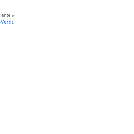
uiente
z-Verdú