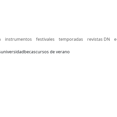
n
instrumentos
festivales
temporadas
revistas DN
e
s
universidad
becas
cursos de verano