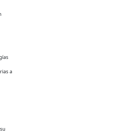
n
gías
rias a
 su