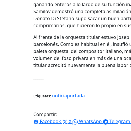
ganando enteros a lo largo de su función in
Samilov demostró una completa asimilación d
Donato Di Stefano supo sacar un buen partid
comprimarios, que hicieron lo propio en sus
Al frente de la orquesta titular estuvo Jose
barcelonés. Como es habitual en él, insufló u
paleta orquestal del compositor italiano, m
volumen del foso privara en más de una ocas
titular acreditó nuevamente la buena labor 
_____
noticiaportada
Etiquetas:
Compartir:
Facebook
X
WhatsApp
Telegram