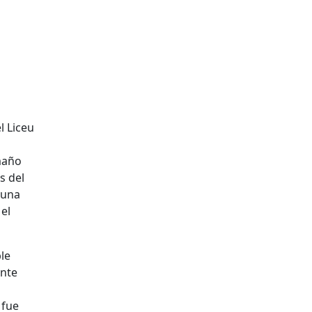
l Liceu
maño
s del
 una
el
le
ente
 fue