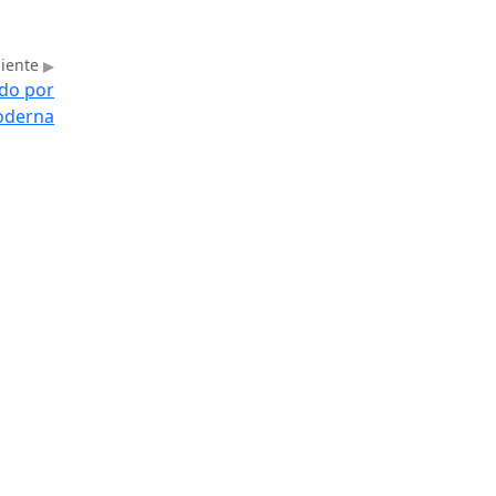
uiente
ido por
Moderna