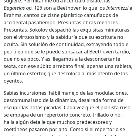
sugiere. Permítanme otra licencia o dislate: las
Bagatelas op. 126
son a Beethoven lo que los
Intermezzi
a
Brahms, cantos de cisne pianístico camuflados de
accidental pasatiempo. Presuntas obras menores.
Presuntas. Sokolov despachó las exquisitas miniaturas
con el virtuosismo y la sabiduría que su escritura no
oculta. Sin solución de continuidad, extrayendo todo el
petróleo que se le puede sonsacar al Beethoven tardío,
que no es poco. Y así llegamos a la desconcertante
sexta, con ese súbito arrebato final, apenas una rabieta,
un último estertor, que descoloca al más atento de los
oyentes.
Sabias incursiones, hábil manejo de las modulaciones,
descomunal uso de la dinámica, desairada forma de
escupir las notas picadas. Cada vez que el pianista ruso
se empapa de un repertorio concreto, trillado o no,
halla algún detalle que muchos predecesores y
coetáneos pasaron por alto. Como si el repertorio se