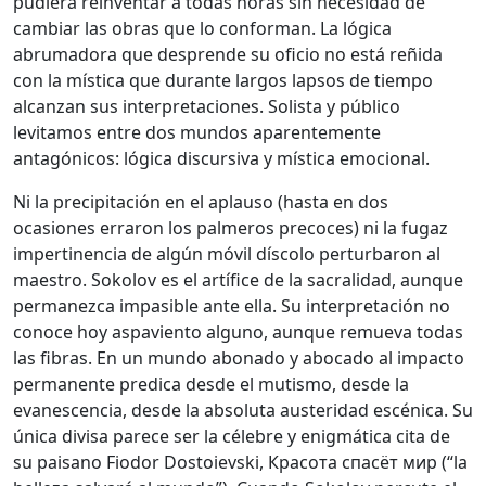
pudiera reinventar a todas horas sin necesidad de
cambiar las obras que lo conforman. La lógica
abrumadora que desprende su oficio no está reñida
con la mística que durante largos lapsos de tiempo
alcanzan sus interpretaciones. Solista y público
levitamos entre dos mundos aparentemente
antagónicos: lógica discursiva y mística emocional.
Ni la precipitación en el aplauso (hasta en dos
ocasiones erraron los palmeros precoces) ni la fugaz
impertinencia de algún móvil díscolo perturbaron al
maestro. Sokolov es el artífice de la sacralidad, aunque
permanezca impasible ante ella. Su interpretación no
conoce hoy aspaviento alguno, aunque remueva todas
las fibras. En un mundo abonado y abocado al impacto
permanente predica desde el mutismo, desde la
evanescencia, desde la absoluta austeridad escénica. Su
única divisa parece ser la célebre y enigmática cita de
su paisano Fiodor Dostoievski, Красота спасёт мир (“la