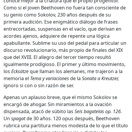
conoce mejor a la criatura que el propio progenitor.
Como si el joven Beethoven no fuera tan consciente de
su genio como Sokolov, 230 años después de su
primera audición. Ese enigmático diálogo de frases
entrecortadas, suspensas en el vacío, que derivan en
acordes ajenos, adquiere de repente una lógica
apabullante. Sublime su uso del pedal para articular un
discurso revolucionario, más propio de finales del XIX
que del XVIII. El allegro del tercer tiempo resultó
igualmente prodigioso. El primer y último movimiento,
los
Ecksätze
que llaman los alemanes, me trajeron a la
memoria el
Tema y variaciones
de la
Sonata a Kreutzer,
ignoro si con o sin razón de ser.
Apenas un aplauso breve, que el mismo Sokolov se
encargó de ahogar. Sin miramientos a la ovación
dispensada, atacó de súbito las
Seis bagatelas op. 126.
Un
spagat
de 30 años. 120 opus después, Beethoven
rubrica una partitura menos modesta de lo que el título