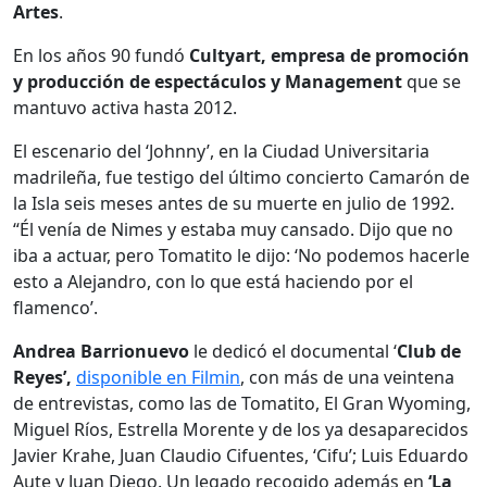
Artes
.
En los años 90 fundó
Cultyart, empresa de promoción
y producción de espectáculos y Management
que se
mantuvo activa hasta 2012.
El escenario del ‘Johnny’, en la Ciudad Universitaria
madrileña, fue testigo del último concierto Camarón de
la Isla seis meses antes de su muerte en julio de 1992.
“Él venía de Nimes y estaba muy cansado. Dijo que no
iba a actuar, pero Tomatito le dĳo: ‘No podemos hacerle
esto a Alejandro, con lo que está haciendo por el
flamenco’.
Andrea Barrionuevo
le dedicó el documental ‘
Club de
Reyes’,
disponible en Filmin
, con más de una veintena
de entrevistas, como las de Tomatito, El Gran Wyoming,
Miguel Ríos, Estrella Morente y de los ya desaparecidos
Javier Krahe, Juan Claudio Cifuentes, ‘Cifu’; Luis Eduardo
Aute y Juan Diego. Un legado recogido además en
‘La