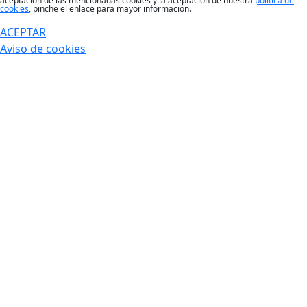
aceptación de las mencionadas cookies y la aceptación de nuestra
política de
cookies
, pinche el enlace para mayor información.
ACEPTAR
Aviso de cookies