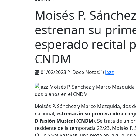
Moisés P. Sánche
estrenan su prim
esperado recital 
CNDM
01/02/2023
Doce Notas
jazz
Moisés P. Sánchez y Marco Mezquida, dos d
nacional,
estrenarán su primera obra con
Difusión Musical (CNDM)
. Se trata de un p
residente de la temporada 22/23, Moisés P.
título
Suite Va y Ven
, una pieza en la que los 