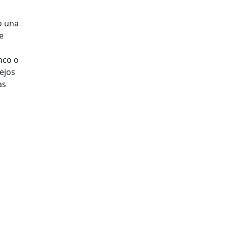
o una
e
nco o
ejos
as