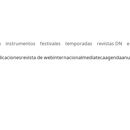
n
instrumentos
festivales
temporadas
revistas DN
e
licaciones
revista de web
internacional
mediateca
agenda
anu