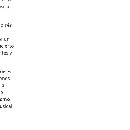
sica.
Moisés
 a un
ncierto
ntes y
oisés
iones
la
de
ismo
usical