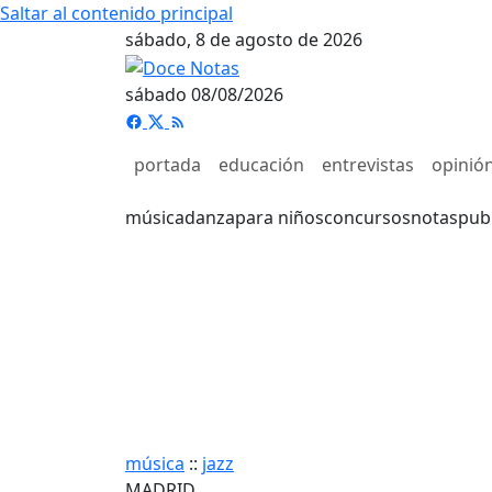
Saltar al contenido principal
sábado, 8 de agosto de 2026
sábado 08/08/2026
portada
educación
entrevistas
opinió
música
danza
para niños
concursos
notas
pub
música
::
jazz
MADRID