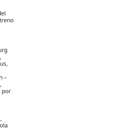
del
streno
urg
,
us,
n –
,
a por
,
ola