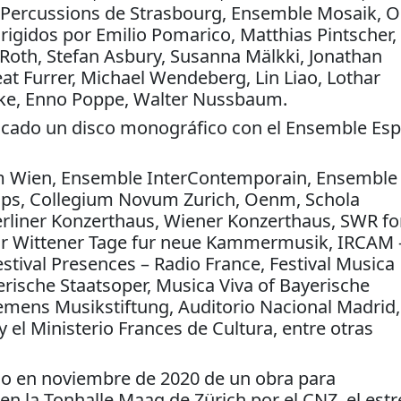
s Percussions de Strasbourg, Ensemble Mosaik,
rigidos por Emilio Pomarico, Matthias Pintscher,
 Roth, Stefan Asbury, Susanna Mälkki, Jonathan
t Furrer, Michael Wendeberg, Lin Liao, Lothar
tzke, Enno Poppe, Walter Nussbaum.
blicado un disco monográfico con el Ensemble Esp
m Wien, Ensemble InterContemporain, Ensemble
ps, Collegium Novum Zurich, Oenm, Schola
rliner Konzerthaus, Wiener Konzerthaus, SWR fo
r Wittener Tage fur neue Kammermusik, IRCAM 
tival Presences – Radio France, Festival Musica
rische Staatsoper, Musica Viva of Bayerische
emens Musikstiftung, Auditorio Nacional Madrid,
el Ministerio Frances de Cultura, entre otras
eno en noviembre de 2020 de un obra para
n la Tonhalle Maag de Zürich por el CNZ, el est