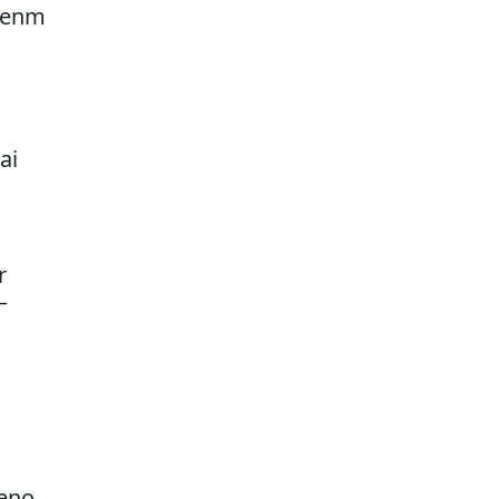
 Oenm
ai
r
–
reno