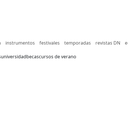
n
instrumentos
festivales
temporadas
revistas DN
e
s
universidad
becas
cursos de verano