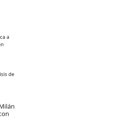
ca a
en
isis de
 Milán
 con