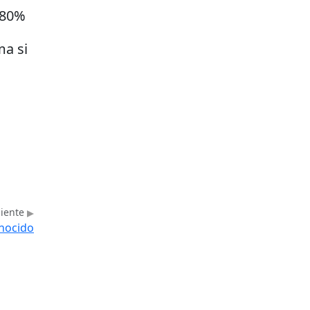
: 80%
ma si
uiente
nocido