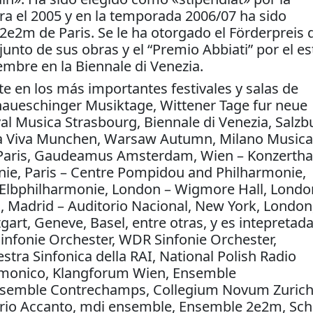
a el 2005 y en la temporada 2006/07 ha sido
e2m de Paris. Se le ha otorgado el Förderpreis 
unto de sus obras y el “Premio Abbiati” por el e
ttembre en la Biennale di Venezia.
e en los más importantes festivales y salas de
aueschinger Musiktage, Wittener Tage fur neue
 Musica Strasbourg, Biennale di Venezia, Salzb
ca Viva Munchen, Warsaw Autumn, Milano Musica
e Paris, Gaudeamus Amsterdam, Wien – Konzertha
nie, Paris – Centre Pompidou and Philharmonie,
 Elbphilharmonie, London – Wigmore Hall, Londo
g, Madrid – Auditorio Nacional, New York, London
gart, Geneve, Basel, entre otras, y es intepretad
nfonie Orchester, WDR Sinfonie Orchester,
tra Sinfonica della RAI, National Polish Radio
rmonico, Klangforum Wien, Ensemble
nsemble Contrechamps, Collegium Novum Zurich
Trio Accanto, mdi ensemble, Ensemble 2e2m, Sch