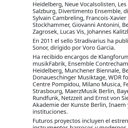
Heidelberg, Neue Vocalsolisten, Le
Salzburg, Divertimento Ensemble, di
Sylvain Cambreling, Francois-Xavier
Stockhammer, Giovanni Antonini, Bea
Zagrosek, Lucas Vis, Johannes Kali
En 2011 el sello Stradivarius ha pu
Sonor, dirigido por Voro Garcia.
Ha recibido encargos de Klangforu
musikFabrik, Ensemble Contrecham
Heidelberg, Munchener Biennale, Be
Donaueschinger Musiktage, WDR fo
Centre Pompidou, Milano Musica, Fes
Strasbourg, MaerzMusik Berlin, Baye
Rundfunk, Netzzeit and Ernst von Si
Akademie der Kunste Berlin, Inaem y 
instituciones.
Futuros proyectos incluyen el estr
instrumentos barrocos y modernos e