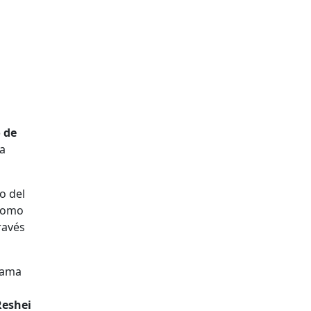
o de
la
go del
 como
ravés
rama
Reshei