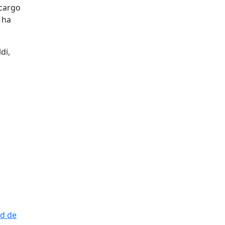
 cargo
 ha
di,
ad de