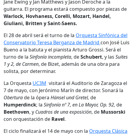
Jane Ewing y Jan Matthews y Jason Deroche a la
guitarra. El programa estará compuesto por piezas de
Warlock, Hovhaness, Corelli, Mozart, Handel,
Giuliani, Britten y Saint-Saens.
El 28 de abril será el turno de la
Orquesta Sinfónica del
Conservatorio Teresa Berganza de Madrid
con José Luis
Bueno a la batuta y el pianista Arturo Grossi. Será el
turno de la
Sinfonía incompleta
, de
Schubert
, y las
Suites
1 y 2, de Carmen
, de Bizet, además de una obra para
solista, por determinar.
La Orquesta
UC3M
visitará el Auditorio de Zaragoza el
7 de mayo, con Jerónimo Marín de director. Sonará la
Obertura
de la ópera
Hänsel und Gretel,
de
Humperdinck
; la
Sinfonía nº 7, en La Mayor, Op. 92,
de
Beethoven
, y
Cuadros de una exposición
, de
Mussorski
con orquestación de
Ravel
.
El ciclo finalizará el 14 de mayo con la
Orquesta Clásica