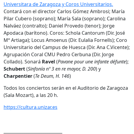
Universitara de Zaragoza y Coros Universitarios.
Contará con el director Carlos Gómez Ambrosi; María
Pilar Cubero (soprano); María Sala (soprano); Carolina
Nalváez (contralto); Daniel Provedo (tenor); Jorge
Apodaca (barítono). Coros: Schola Cantorum (Dir. José
Mª Artiaga); Locus Amoenus (Dir. Eulalia Fornells); Coro
Universitario del Campus de Huesca (Dir. Ana C.Vicente);
Agrupación Coral CMU Pedro Cerbuna (Dir. Jorge
Collado). Sonará
Ravel
(
Pavane pour une infante défunte
);
Schubert
(
Sinfonía nº 3 en re mayor, D. 200
) y
Charpentier
(
Te Deum, H. 146
)
Todos los conciertos serán en el Auditorio de Zaragoza
(Sala Mozart), a las 20 h.
https://cultura.unizar.es
____________________________