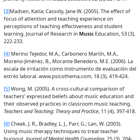
[3]
Madsen, Katia; Cassidy, Jane W. (2005). The effect of
focus of attention and teaching experience on
perceptions of teaching effectiveness and student
learning. Journal of Research in
Music
Education, 53 (3),
222-233.
[4]
Merino Tejedor, M.A., Carbonero Martín, M.A.,
Moreno-Jiménez, B., Morante Benedero, M.E. (2006). La
escala de irritación como instrumento de evaluación del
estrés laboral. www.psicothema.com, 18 (3), 419-424.
[5]
Wong, M. (2005). A cross-cultural comparison of
teachers’ expressed beliefs about music education and
their observed practices in classroom music teaching.
Teachers and Teaching: Theory and Practice
, 11 (4), 397-418.
[6]
Cheek, J. R., Bradley, L. J., Parr, G.; Lan, W. (2003).
Using music therapy techniques to treat teacher
burnout.
Journal of Mental Health Counseling
, 25 (3), 204-