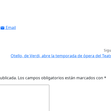
Email
Sig
Otello, de Verdi, abre la temporada de ópera del Teat
ublicada.
Los campos obligatorios están marcados con
*