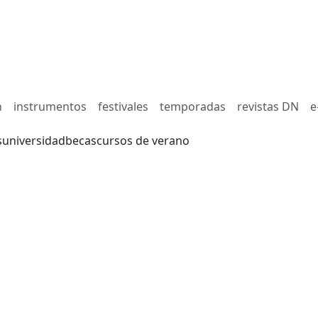
n
instrumentos
festivales
temporadas
revistas DN
e
s
universidad
becas
cursos de verano