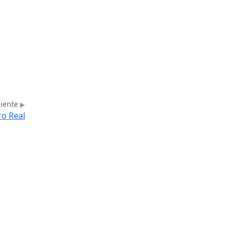
uiente
ro Real