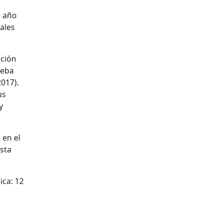
n año
ales
ación
ueba
017).
us
y
 en el
esta
ica: 12