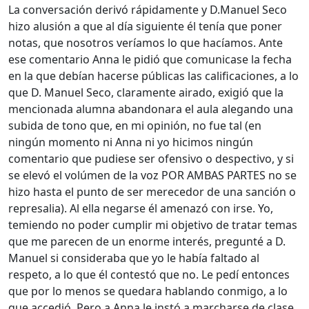
La conversación derivó rápidamente y D.Manuel Seco
hizo alusión a que al día siguiente él tenía que poner
notas, que nosotros veríamos lo que hacíamos. Ante
ese comentario Anna le pidió que comunicase la fecha
en la que debían hacerse públicas las calificaciones, a lo
que D. Manuel Seco, claramente airado, exigió que la
mencionada alumna abandonara el aula alegando una
subida de tono que, en mi opinión, no fue tal (en
ningún momento ni Anna ni yo hicimos ningún
comentario que pudiese ser ofensivo o despectivo, y si
se elevó el volúmen de la voz POR AMBAS PARTES no se
hizo hasta el punto de ser merecedor de una sanción o
represalia). Al ella negarse él amenazó con irse. Yo,
temiendo no poder cumplir mi objetivo de tratar temas
que me parecen de un enorme interés, pregunté a D.
Manuel si consideraba que yo le había faltado al
respeto, a lo que él contestó que no. Le pedí entonces
que por lo menos se quedara hablando conmigo, a lo
que accedió. Pero a Anna le instó a marcharse de clase.