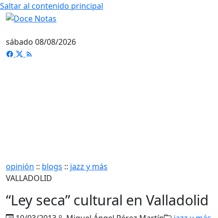
Saltar al contenido principal
sábado 08/08/2026
opinión
::
blogs
::
jazz y más
VALLADOLID
“Ley seca” cultural en Valladolid
10/03/2013
Miguel Ángel Pérez Martín
jazz y más