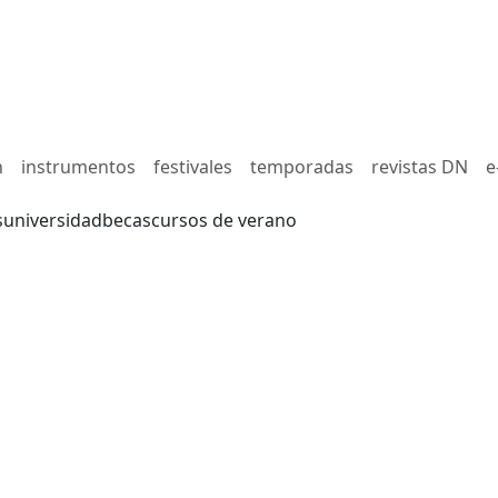
n
instrumentos
festivales
temporadas
revistas DN
e
s
universidad
becas
cursos de verano