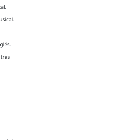
al.
sical.
glés.
Otras