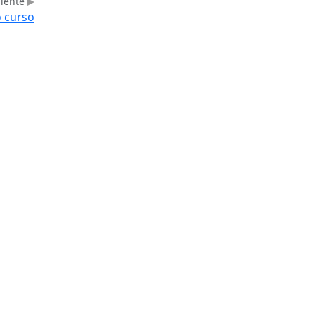
uiente
o curso