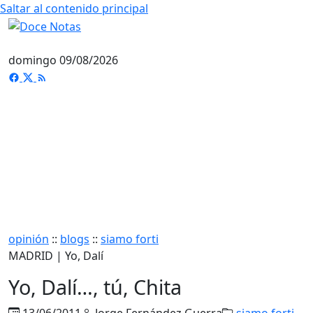
Saltar al contenido principal
domingo 09/08/2026
opinión
::
blogs
::
siamo forti
MADRID | Yo, Dalí
Yo, Dalí…, tú, Chita
13/06/2011
Jorge Fernández Guerra
siamo forti