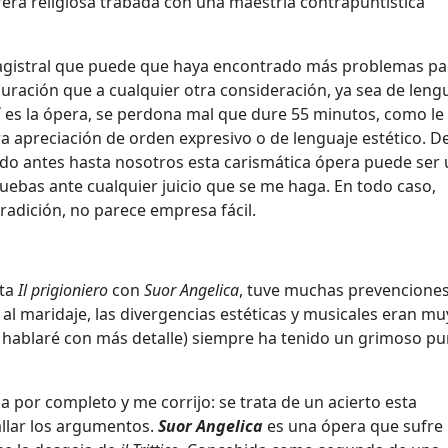
fera religiosa trabada con una maestría contrapuntística
 magistral que puede que haya encontrado más problemas pa
duración que a cualquier otra consideración, ya sea de leng
sí es la ópera, se perdona mal que dure 55 minutos, como le
ra apreciación de orden expresivo o de lenguaje estético. De
ado antes hasta nosotros esta carismática ópera puede ser
ebas ante cualquier juicio que se me haga. En todo caso,
radición, no parece empresa fácil.
nta
Il prigioniero
con
Suor Angelica
, tuve muchas prevenciones.
l maridaje, las divergencias estéticas y musicales eran mu
 hablaré con más detalle) siempre ha tenido un grimoso pu
por completo y me corrijo: se trata de un acierto esta
allar los argumentos.
Suor Angelica
es una ópera que sufre