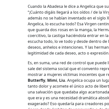
Cuando la Abadesa le dice a Angelica que su 
“¡Cuánto digáis llegará a los oídos / de la V
además no se habían inventado en el siglo XV
Angelica, lo escucha todo? Esa Virgen cent
que guarda dos rosas en la manga, la Herm
coercitivo, la castiga haciéndola entrar en la
escucha todo, lo ve todo y desde dentro de 
deseos, anhelos e intenciones. Y las herma
legitimidad de cada deseo, acto o expresión
Es, en suma, una red de control que puede l
sale del sistema social que el convento re
mostrar a mujeres víctimas inocentes que re
Butterfly
,
Mimi
,
Liu
. Angelica ocupa un lug
tanto dolor y acomete el único acto de liber
una salvación que quedaba algo acartonada de
que era y es una necesidad dramática absol
exagerado? Eso quedaría para creadores post