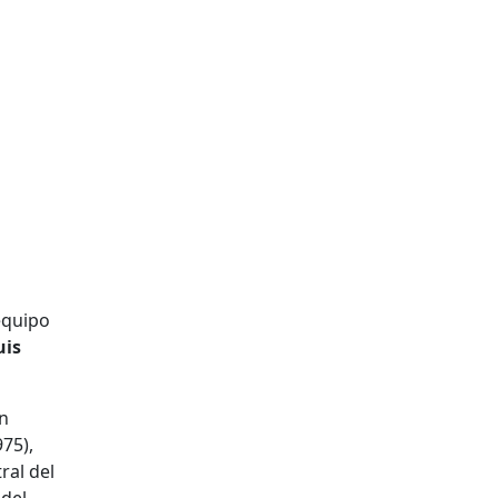
equipo
uis
en
975),
ral del