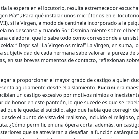
tía la espera en el locutorio, resulta estremecedor escucha
irgen Pía!” ¿Para qué instalar unos micrófonos en el locutori
II), si la Virgen, a modo de centinela incorporado a la psiq
inela no descansa y cuando Sor Osmina miente sobre el hec
ana celadora, que lo sabe todo como corresponde a un sis
 celda: “¡Deprisa! ¡ La Virgen os mira!” La Virgen, en suma, lo
la subjetividad de cada hermana sabe valorar la pureza de 
nas, en sus breves momentos de contacto, reflexionan sobre
.
legar a proporcionar el mayor grado de castigo a quien du
presenta agudamente desde el aislamiento.
Puccini
era maes
cibían un castigo excesivo por motivos nimios o inexistent
ar de honor en este panteón, lo que sucede es que se rebel
tad que le queda: el suicidio, algo que había que corregir d
sde el punto de vista del realismo, incluido el religioso, 
uta. ¿Cómo permitir, en una ópera corta, además, un castig
eriores que se atrevieran a desafiar la función catárquica