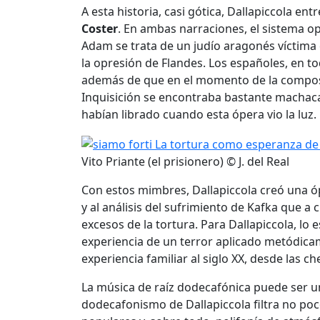
A esta historia, casi gótica, Dallapiccola ent
Coster
. En ambas narraciones, el sistema opr
Adam se trata de un judío aragonés víctima d
la opresión de Flandes. Los españoles, en t
además de que en el momento de la composic
Inquisición se encontraba bastante machaca
habían librado cuando esta ópera vio la luz.
Vito Priante (el prisionero) © J. del Real
Con estos mimbres, Dallapiccola creó una óp
y al análisis del sufrimiento de Kafka que a
excesos de la tortura. Para Dallapiccola, lo
experiencia de un terror aplicado metódica
experiencia familiar al siglo XX, desde las
La música de raíz dodecafónica puede ser un
dodecafonismo de Dallapiccola filtra no po