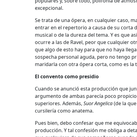
populares y, sobre todo, polifonía de atmós
excepcional.
Se trata de una ópera, en cualquier caso,
entrar en el repertorio a causa de su corta 
musical o de la dureza del tema. Y es que a
ocurre a las de Ravel, peor que cualquier ot
que algo de esto hay para que no haya lleg
sospecha personal aguda, pero no tengo pru
maridarla con otra ópera corta, como es la t
El convento como presidio
Cuando se anunció esta producción que ju
argumento de ambas parecía poco propicio a
superiores. Además,
Suor Angelica
(de la que
cursilería como anatema.
Pues bien, debo confesar que me equivocaba 
producción. Y tal confesión me obliga a det