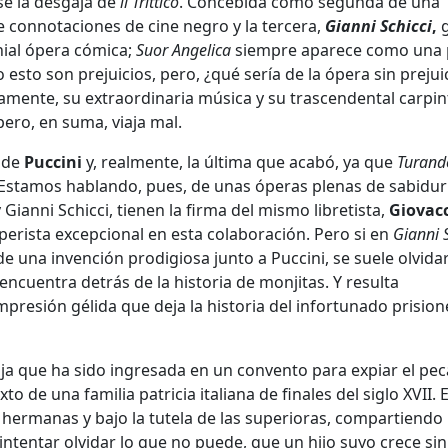
e la desgaja de
il Trittico
. Concebida como segunda de una
ne connotaciones de cine negro y la tercera,
Gianni Schicci
,
g
ial ópera cómica;
Suor Angelica
siempre aparece como una 
 esto son prejuicios, pero, ¿qué sería de la ópera sin prejui
amente, su extraordinaria música y su trascendental carpin
 pero, en suma, viaja mal.
n de
Puccini
y, realmente, la última que acabó, ya que
Turand
 Estamos hablando, pues, de unas óperas plenas de sabidurí
 Gianni Schicci, tienen la firma del mismo libretista,
Giovac
operista excepcional en esta colaboración. Pero si en
Gianni S
una invención prodigiosa junto a Puccini, se suele olvida
ncuentra detrás de la historia de monjitas. Y resulta
impresión gélida que deja la historia del infortunado prisio
ja que ha sido ingresada en un convento para expiar el pe
o de una familia patricia italiana de finales del siglo XVII. E
 hermanas y bajo la tutela de las superioras, compartiendo
 intentar olvidar lo que no puede, que un hijo suyo crece sin