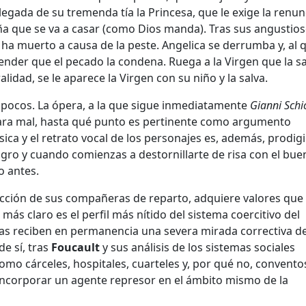
egada de su tremenda tía la Princesa, que le exige la renun
a que se va a casar (como Dios manda). Tras sus angustio
o ha muerto a causa de la peste. Angelica se derrumba y, al
ender que el pecado la condena. Ruega a la Virgen que la sa
alidad, se le aparece la Virgen con su niño y la salva.
o pocos. La ópera, a la que sigue inmediatamente
Gianni Schi
para mal, hasta qué punto es pertinente como argumento
úsica y el retrato vocal de los personajes es, además, prodig
lagro y cuando comienzas a destornillarte de risa con el bu
o antes.
tección de sus compañeras de reparto, adquiere valores que
más claro es el perfil más nítido del sistema coercitivo del
as reciben en permanencia una severa mirada correctiva de
e sí, tras
Foucault
y sus análisis de los sistemas sociales
omo cárceles, hospitales, cuarteles y, por qué no, convento
 incorporar un agente represor en el ámbito mismo de la