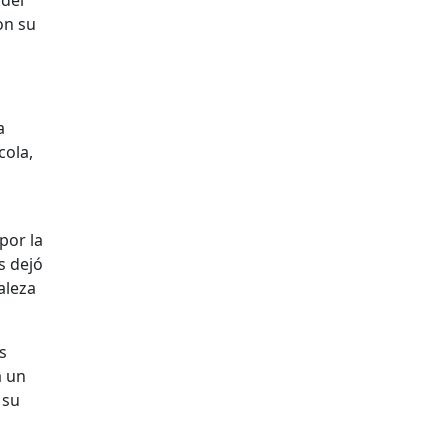
 del
on su
a
cola,
por la
s dejó
aleza
s
a un
 su