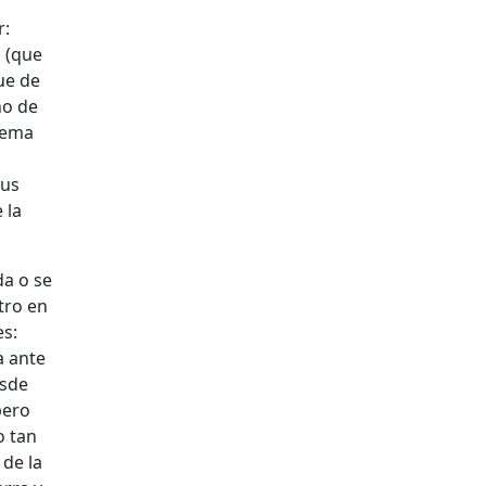
r:
o (que
ue de
ho de
tema
sus
 la
da o se
tro en
es:
a ante
esde
pero
o tan
 de la