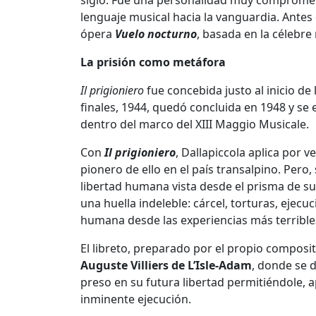
siglo. Fue una personalidad muy comprometi
lenguaje musical hacia la vanguardia. Antes
ópera
Vuelo nocturno
, basada en la célebre
La prisión como metáfora
Il prigioniero
fue concebida justo al inicio 
finales, 1944, quedó concluida en 1948 y se e
dentro del marco del XIII Maggio Musicale.
Con
Il prigioniero
, Dallapiccola aplica por 
pionero de ello en el país transalpino. Pero
libertad humana vista desde el prisma de su 
una huella indeleble: cárcel, torturas, eje
humana desde las experiencias más terrible
El libreto, preparado por el propio composit
Auguste Villiers de L’Isle-Adam
, donde se 
preso en su futura libertad permitiéndole, 
inminente ejecución.