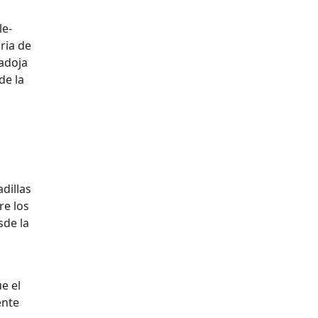
le-
ria de
radoja
de la
dillas
re los
sde la
e el
ente