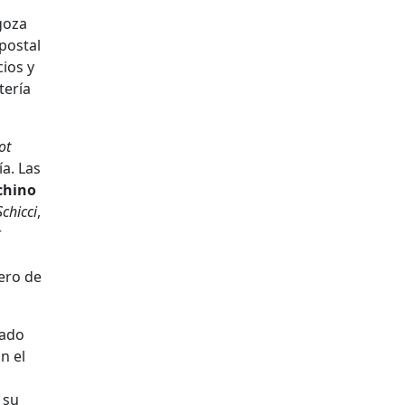
oza
postal
cios y
tería
ot
a. Las
chino
chicci
,
r
nero de
cado
n el
 su