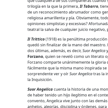
que cualquiera de sus compañeras cuando s
trilogía en la que la primera,
Il Tabarro
, tie
de un reconocimiento abrumador como gen
religiosa amarillenta y pía. Obviamente, todo
opiniones simplistas y excesivas? Afortunad
teatral la salva de cualquier juicio negativo,
Il Trittico
(1918) es la penúltima producció
quedó sin finalizar de la mano del maestro.
dos últimas, además, es decir,
Suor Angelica
y
Forzano
, quien se reveló como un literato 
Forzano comparte unánimemente la gloria de 
fácilmente que la misma mano inspirada se e
sorprendente ver y oír
Suor Angelica
tras la 
la Inquisición.
Suor Angelica
cuenta la historia de una mon
de haber tenido un hijo ilegítimo en el context
convento, Angelica vive junto con las demás
anhelos, alegrías, disciplina y órdenes, para