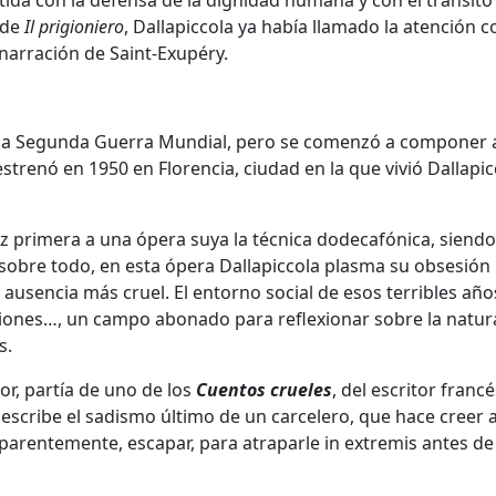
da con la defensa de la dignidad humana y con el tránsito
 de
Il prigioniero
, Dallapiccola ya había llamado la atención c
 narración de Saint-Exupéry.
de la Segunda Guerra Mundial, pero se comenzó a componer 
strenó en 1950 en Florencia, ciudad en la que vivió Dallapic
vez primera a una ópera suya la técnica dodecafónica, siendo
, sobre todo, en esta ópera Dallapiccola plasma su obsesión 
ausencia más cruel. El entorno social de esos terribles año
cuciones…, un campo abonado para reflexionar sobre la natur
s.
or, partía de uno de los
Cuentos crueles
, del escritor francé
describe el sadismo último de un carcelero, que hace creer 
aparentemente, escapar, para atraparle in extremis antes de