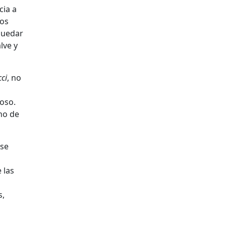
cia a
sos
 quedar
lve y
cci
, no
ioso.
eno de
 se
 las
s,