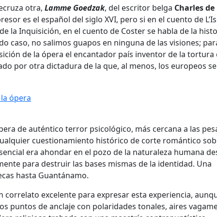
recruza otra,
Lamme Goedzak
, del escritor belga
Charles de
esor es el español del siglo XVI, pero si en el cuento de L’Is
e la Inquisición, en el cuento de Coster se habla de la histo
odo caso, no salimos guapos en ninguna de las visiones; pa
ión de la ópera el encantador país inventor de la tortura 
do por otra dictadura de la que, al menos, los europeos se
era de auténtico terror psicológico, más cercana a las pesa
 cualquier cuestionamiento histórico de corte romántico sob
 esencial era ahondar en el pozo de la naturaleza humana de
mente para destruir las bases mismas de la identidad. Una
 checas hasta Guantánamo.
 correlato excelente para expresar esta experiencia, aunqu
cos puntos de anclaje con polaridades tonales, aires vagam