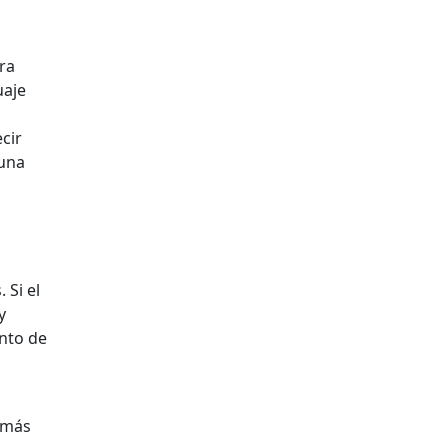
ra
uaje
cir
 una
 Si el
y
nto de
 más