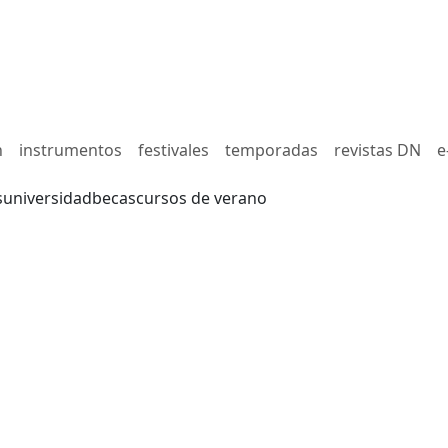
n
instrumentos
festivales
temporadas
revistas DN
e
s
universidad
becas
cursos de verano