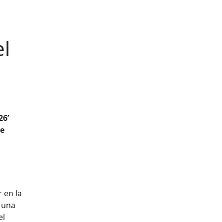
el
26’
de
 en la
, una
el