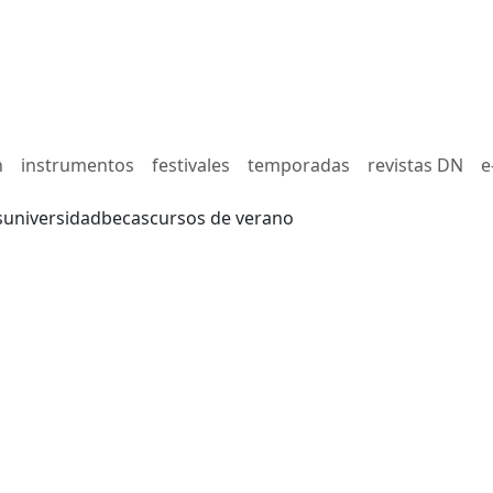
n
instrumentos
festivales
temporadas
revistas DN
e
s
universidad
becas
cursos de verano