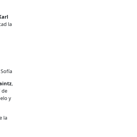
Karl
ad la
aintz
,
” de
elo y
 la