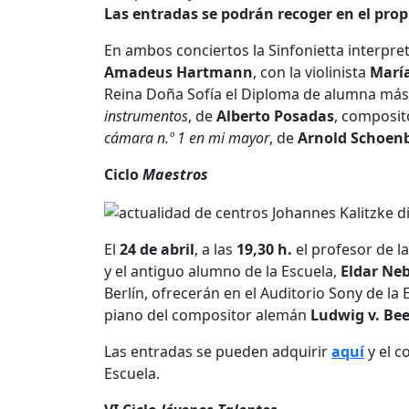
Las entradas se podrán recoger en el propi
En ambos conciertos la Sinfonietta interpre
Amadeus Hartmann
, con la violinista
Marí
Reina
Doña
Sofía
el Diploma de alumna más 
instrumentos
, de
Alberto Posadas
, composit
cámara n.º 1 en mi mayor
, de
Arnold Schoen
Ciclo
Maestros
El
24 de abril
, a las
19,30 h.
el profesor de l
y el antiguo alumno de la Escuela,
Eldar Neb
Berlín, ofrecerán en el Auditorio Sony de la
piano del compositor alemán
Ludwig v. Be
Las entradas se pueden adquirir
aquí
y el c
Escuela
.