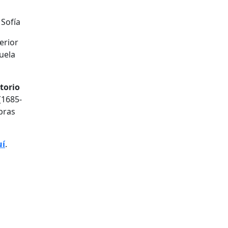
erior
uela
itorio
(1685-
bras
uí
.