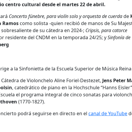
o centro cultural desde el martes 22 de abril.
tará
Concerto fúnebre, para violín solo y orquesta de cuerda
de
a Ramos
como solista -quien recibió de manos de Su Majest
sobresaliente de su cátedra en 2024-;
Cripsis, para catorce
or residente del CNDM en la temporada 24/25; y
Sinfonía de
berg
a Cátedra de Violonchelo Aline Foriel-Destezet,
Jens Peter M
olsin
, catedrático de piano en la Hochschule “Hanns Eisler
Escuela
el programa integral de cinco sonatas para violonch
ethoven
(1770-1827).
oncierto podrá seguirse en directo en el
canal de YouTube
de