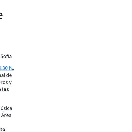
e
9,30 h.
,
al de
eros y
 las
música
l Área
ito
.