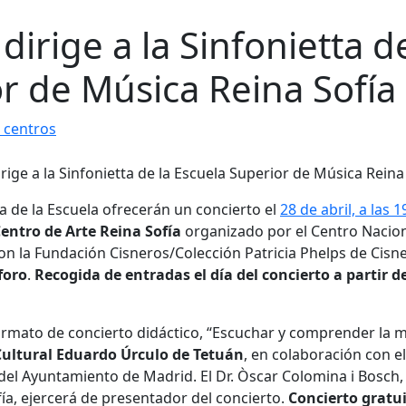
dirige a la Sinfonietta d
or de Música Reina Sofía
 centros
ta de la
Escuela
ofrecerán un concierto el
28 de abril, a las 1
Centro de Arte
Reina
Sofía
organizado por el Centro Nacion
n la Fundación Cisneros/Colección Patricia Phelps de Cisn
foro
.
Recogida de entradas el día del concierto a partir de
formato de concierto didáctico, “Escuchar y comprender la 
Cultural Eduardo Úrculo de Tetuán
, en colaboración con e
del Ayuntamiento de Madrid. El Dr. Òscar Colomina i Bosch,
ía
, ejercerá de presentador del concierto.
Concierto gratu