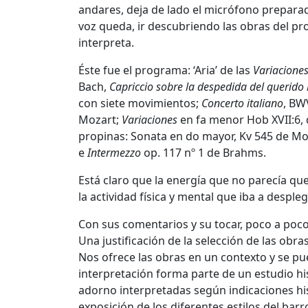
andares, deja de lado el micrófono prepara
voz queda, ir descubriendo las obras del 
interpreta.
Éste fue el programa: ‘Aria’ de las
Variacione
Bach,
Capriccio sobre la despedida del querid
con siete movimientos;
Concerto italiano
, BW
Mozart;
Variaciones
en fa menor Hob XVII:6,
propinas: Sonata en do mayor, Kv 545 de M
e
Intermezzo
op. 117 nº 1 de Brahms.
Está claro que la energía que no parecía que
la actividad física y mental que iba a despleg
Con sus comentarios y su tocar, poco a poco
Una justificación de la selección de las obra
Nos ofrece las obras en un contexto y se pu
interpretación forma parte de un estudio hi
adorno interpretadas según indicaciones his
exposición de los diferentes estilos del barr