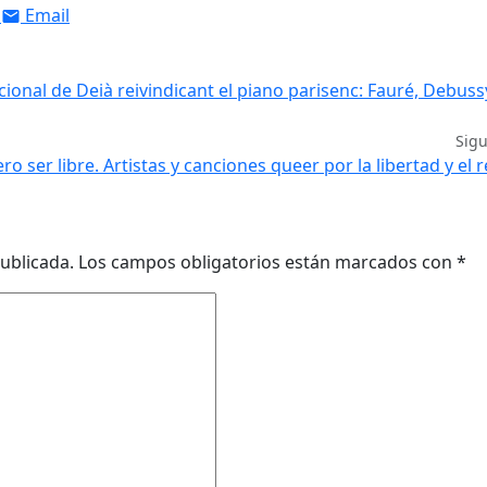
Email
cional de Deià reivindicant el piano parisenc: Fauré, Debuss
Sig
ro ser libre. Artistas y canciones queer por la libertad y el 
ublicada.
Los campos obligatorios están marcados con
*