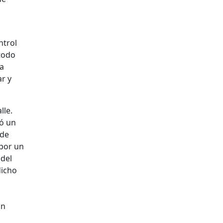
ntrol
 todo
la
r y
lle.
eó un
 de
 por un
 del
dicho
un